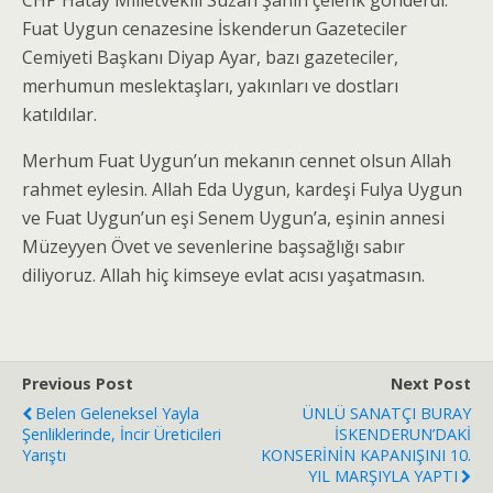
CHP Hatay Milletvekili Suzan Şahin çelenk gönderdi.
Fuat Uygun cenazesine İskenderun Gazeteciler
Cemiyeti Başkanı Diyap Ayar, bazı gazeteciler,
merhumun meslektaşları, yakınları ve dostları
katıldılar.
Merhum Fuat Uygun’un mekanın cennet olsun Allah
rahmet eylesin. Allah Eda Uygun, kardeşi Fulya Uygun
ve Fuat Uygun’un eşi Senem Uygun’a, eşinin annesi
Müzeyyen Övet ve sevenlerine başsağlığı sabır
diliyoruz. Allah hiç kimseye evlat acısı yaşatmasın.
Previous Post
Next Post
Belen Geleneksel Yayla
ÜNLÜ SANATÇI BURAY
Şenliklerinde, İncir Üreticileri
İSKENDERUN’DAKİ
Yarıştı
KONSERİNİN KAPANIŞINI 10.
YIL MARŞIYLA YAPTI