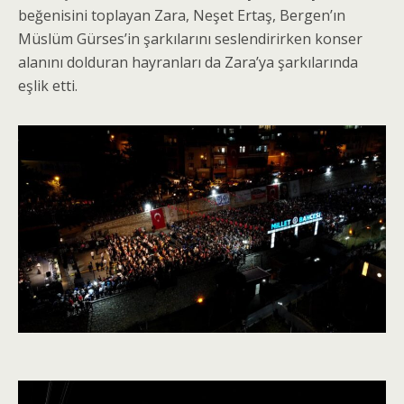
beğenisini toplayan Zara, Neşet Ertaş, Bergen’ın
Müslüm Gürses’in şarkılarını seslendirirken konser
alanını dolduran hayranları da Zara’ya şarkılarında
eşlik etti.