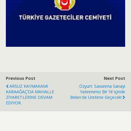
Previous Post
Next Post
ARSUZ KAYMAKAMI
Özyurt: Savunma Sanayi
KARAAĞAÇ’DA MAHALLE
Yatırımımız Bir Yıl Içinde
ZİYARETLERİNE DEVAM
Belen'de Üretime Geçecek!
EDİYOR.