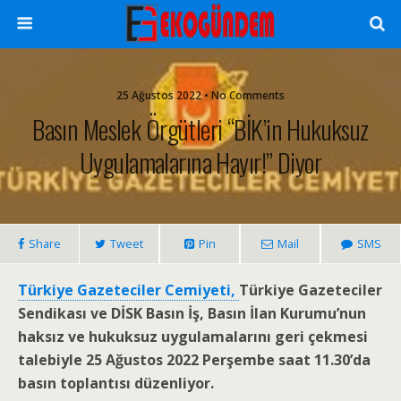
25 Ağustos 2022 • No Comments
Basın Meslek Örgütleri “BİK’in Hukuksuz
Uygulamalarına Hayır!” Diyor
Share
Tweet
Pin
Mail
SMS
Türkiye Gazeteciler Cemiyeti,
Türkiye Gazeteciler
Sendikası ve DİSK Basın İş, Basın İlan Kurumu’nun
haksız ve hukuksuz uygulamalarını geri çekmesi
talebiyle 25 Ağustos 2022 Perşembe saat 11.30’da
basın toplantısı düzenliyor.