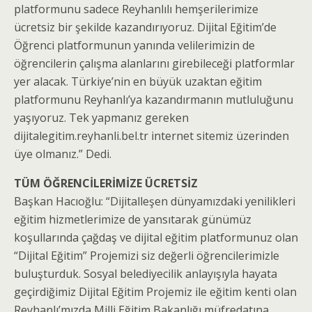
platformunu sadece Reyhanlılı hemşerilerimize
ücretsiz bir şekilde kazandırıyoruz. Dijital Eğitim’de
Öğrenci platformunun yanında velilerimizin de
öğrencilerin çalışma alanlarını girebileceği platformlar
yer alacak. Türkiye’nin en büyük uzaktan eğitim
platformunu Reyhanlı’ya kazandırmanın mutluluğunu
yaşıyoruz. Tek yapmanız gereken
dijitalegitim.reyhanli.bel.tr internet sitemiz üzerinden
üye olmanız.” Dedi.
TÜM ÖĞRENCİLERİMİZE ÜCRETSİZ
Başkan Hacıoğlu: “Dijitalleşen dünyamızdaki yenilikleri
eğitim hizmetlerimize de yansıtarak günümüz
koşullarında çağdaş ve dijital eğitim platformunuz olan
“Dijital Eğitim” Projemizi siz değerli öğrencilerimizle
buluşturduk. Sosyal belediyecilik anlayışıyla hayata
geçirdiğimiz Dijital Eğitim Projemiz ile eğitim kenti olan
Reyhanlı’mızda Milli Eğitim Bakanlığı müfredatına