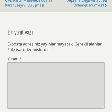
Ak Partili Milletvekili Özel'in
Depremi Değil Ama Afeti
Karahüseyinli Buluşması
Önlemek Mümkün!
Bir yanıt yazın
E-posta adresiniz yayınlanmayacak.
Gerekli alanlar
*
ile işaretlenmişlerdir
Yorum
*