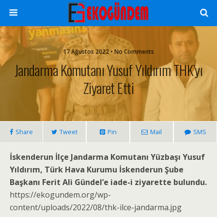
17 Ağustos 2022 • No Comments
Jandarma Komutanı Yusuf Yıldırım THK’yı
Ziyaret Etti
Share
Tweet
Pin
Mail
SMS
İskenderun İlçe Jandarma Komutanı Yüzbaşı Yusuf
Yıldırım, Türk Hava Kurumu İskenderun Şube
Başkanı Ferit Ali Gündel’e iade-i ziyarette bulundu.
https://ekogundem.org/wp-
content/uploads/2022/08/thk-ilce-jandarma.jpg