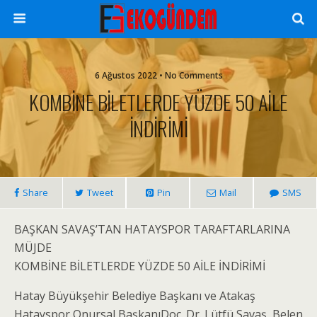
6 Ağustos 2022 • No Comments
KOMBİNE BİLETLERDE YÜZDE 50 AİLE
İNDİRİMİ
Share
Tweet
Pin
Mail
SMS
BAŞKAN SAVAŞ’TAN HATAYSPOR TARAFTARLARINA
MÜJDE
KOMBİNE BİLETLERDE YÜZDE 50 AİLE İNDİRİMİ
Hatay Büyükşehir Belediye Başkanı ve Atakaş
Hatayspor Onursal BaşkanıDoç. Dr. Lütfü Savaş, Belen