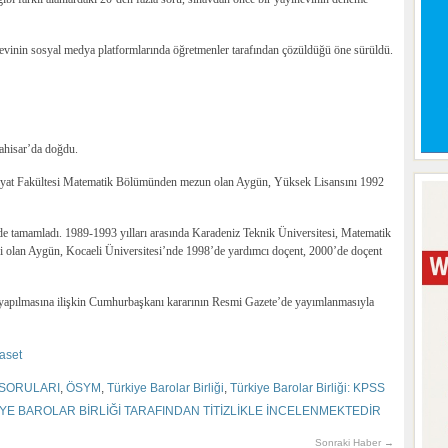
nevinin sosyal medya platformlarında öğretmenler tarafından çözüldüğü öne sürüldü.
ahisar’da doğdu.
biyat Fakültesi Matematik Bölümünden mezun olan Aygün, Yüksek Lisansını 1992
e tamamladı. 1989-1993 yılları arasında Karadeniz Teknik Üniversitesi, Matematik
i olan Aygün, Kocaeli Üniversitesi’nde 1998’de yardımcı doçent, 2000’de doçent
apılmasına ilişkin Cumhurbaşkanı kararının Resmi Gazete’de yayımlanmasıyla
aset
 SORULARI
,
ÖSYM
,
Türkiye Barolar Birliği
,
Türkiye Barolar Birliği: KPSS
İYE BAROLAR BİRLİĞİ TARAFINDAN TİTİZLİKLE İNCELENMEKTEDİR
Sonraki Haber →