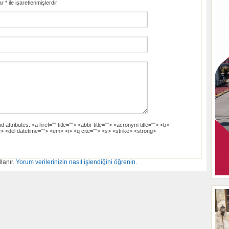
ar
*
ile işaretlenmişlerdir
d attributes:
<a href="" title=""> <abbr title=""> <acronym title=""> <b>
> <del datetime=""> <em> <i> <q cite=""> <s> <strike> <strong>
lanır.
Yorum verilerinizin nasıl işlendiğini öğrenin.