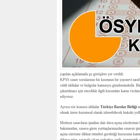
yapılan açıklamada şu görüşlere yer verildi:
KPSS sınav sorularının bir kısmının bir yayınevi taraf
ciddi iddialar ve bulgular kamuoyu gündemindedir. Birç
çıkartılması için öncelikle ilgili kurumları kamu vicda
ediyoruz.
Ayrıca söz konusu iddialar
Türkiye Barolar Birliği
ta
olmak üzere kurumsal olarak izlenebilecek hukuki yoll
Merkezi sınavların iptaline dair dava açma sürelerini
bakımından, sınava giren yurttaşlarımızdan sınavın ip
açma süresine dikkat etmeleri gerektiği hususunu kam
ddiaya göre, sınavda çıkan coğrafya, tarih, matematik 