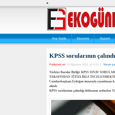
Ana Sayfa
Ekonomi
Siyaset
KPSS sorularının çalındı
Published on:
03 Ağustos 2022, @ 9:24
/
Yorum ya
Türkiye Barolar Birliği: KPSS SINAV SO
TARAFINDAN TİTİZLİKLE İNCELENMEKTEDİR KPSS
Cumhurbaşkanı Erdoğan imzasıyla yayınlanan ka
alındı.
KPSS sorularının çalındığı iddiasının ardından Türk