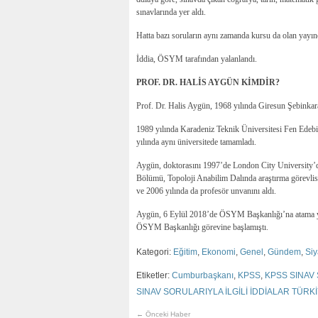
sınavlarında yer aldı.
Hatta bazı soruların aynı zamanda kursu da olan yayı
İddia, ÖSYM tarafından yalanlandı.
PROF. DR. HALİS AYGÜN KİMDİR?
Prof. Dr. Halis Aygün, 1968 yılında Giresun Şebinkar
1989 yılında Karadeniz Teknik Üniversitesi Fen Ede
yılında aynı üniversitede tamamladı.
Aygün, doktorasını 1997’de London City University’d
Bölümü, Topoloji Anabilim Dalında araştırma görevlis
ve 2006 yılında da profesör unvanını aldı.
Aygün, 6 Eylül 2018’de ÖSYM Başkanlığı’na atama y
ÖSYM Başkanlığı görevine başlamıştı.
Kategori:
Eğitim
,
Ekonomi
,
Genel
,
Gündem
,
Siy
Etiketler:
Cumburbaşkanı
,
KPSS
,
KPSS SINAV
SINAV SORULARIYLA İLGİLİ İDDİALAR TÜRK
← Önceki Haber