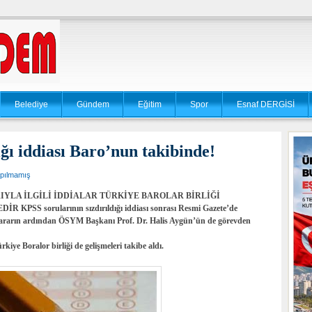
Belediye
Gündem
Eğitim
Spor
Esnaf DERGİSİ
ğı iddiası Baro’nun takibinde!
pılmamış
RULARIYLA İLGİLİ İDDİALAR TÜRKİYE BAROLAR BİRLİĞİ
 sorularının sızdırıldığı iddiası sonrası Resmi Gazete’de
rarın ardından ÖSYM Başkanı Prof. Dr. Halis Aygün’ün de görevden
iye Boralor birliği de gelişmeleri takibe aldı.