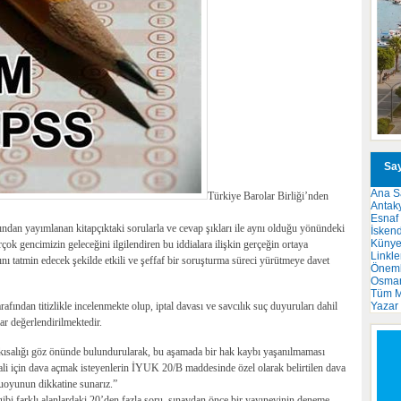
Say
Ana S
Türkiye Barolar Birliği’nden
Antak
Esnaf
ından yayımlanan kitapçıktaki sorularla ve cevap şıkları ile aynı olduğu yönündeki
İsken
Küny
ok gencimizin geleceğini ilgilendiren bu iddialara ilişkin gerçeğin ortaya
Linkle
nını tatmin edecek şekilde etkili ve şeffaf bir soruşturma süreci yürütmeye davet
Önemli
Osma
Tüm M
Yazar
rafından titizlikle incelenmekte olup, iptal davası ve savcılık suç duyuruları dahil
ar değerlendirilmektedir.
n kısalığı göz önünde bulundurularak, bu aşamada bir hak kaybı yaşanılmaması
tali için dava açmak isteyenlerin İYUK 20/B maddesinde özel olarak belirtilen dava
uoyunun dikkatine sunarız.”
gibi farklı alanlardaki 20’den fazla soru, sınavdan önce bir yayınevinin deneme