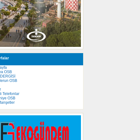
falar
ayfa
ya OSB
 DERGİSİ
derun OSB
e
r
 Telefonlar
niye OSB
anşetler