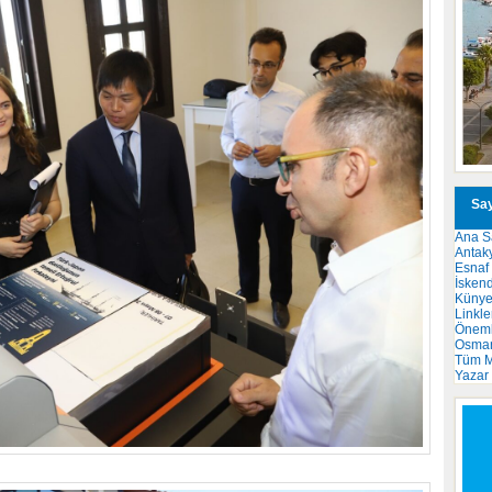
Say
Ana S
Antak
Esnaf
İsken
Küny
Linkle
Önemli
Osma
Tüm M
Yazar