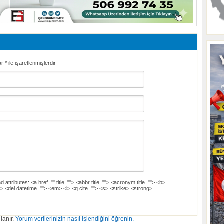
ar
*
ile işaretlenmişlerdir
d attributes:
<a href="" title=""> <abbr title=""> <acronym title=""> <b>
> <del datetime=""> <em> <i> <q cite=""> <s> <strike> <strong>
lanır.
Yorum verilerinizin nasıl işlendiğini öğrenin.