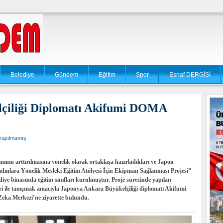
Belediye
Gündem
Eğitim
Spor
Esnaf DERGİSİ
çiliği Diplomatı Akifumi DOMA
yapılmamış
mının arttırılmasına yönelik olarak ortaklaşa hazırladıkları ve Japon
adınlara Yönelik Mesleki Eğitim Atölyesi İçin Ekipman Sağlanması Projesi”
diye binasında eğitim sınıfları kurulmuştur. Proje sürecinde yapılan
eri ile tanışmak amacıyla Japonya Ankara Büyükelçiliği diplomatı Akifumi
eka Merkezi’ne ziyarette bulundu.