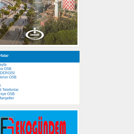
falar
ayfa
ya OSB
 DERGİSİ
derun OSB
e
r
 Telefonlar
niye OSB
anşetler