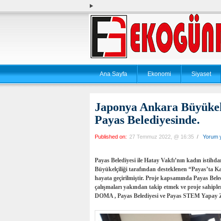
Ana Sayfa
Ekonomi
Siyaset
Japonya Ankara Büyükel
Payas Belediyesinde.
Published on:
27 Temmuz 2022, @ 16:35
/
Yorum 
Payas Belediyesi ile Hatay Vakfı’nın kadın istihda
Büyükelçiliği tarafından desteklenen “Payas’ta K
hayata geçirilmiştir. Proje kapsamında Payas Bele
çalışmaları yakından takip etmek ve proje sahipl
DOMA , Payas Belediyesi ve Payas STEM Yapay Z