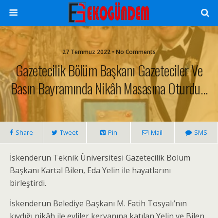
27 Temmuz 2022 • No Comments
Gazetecilik Bölüm Başkanı Gazeteciler Ve
Basın Bayramında Nikâh Masasına Oturdu…
Share
Tweet
Pin
Mail
SMS
İskenderun Teknik Üniversitesi Gazetecilik Bölüm
Başkanı Kartal Bilen, Eda Yelin ile hayatlarını
birleştirdi.
İskenderun Belediye Başkanı M. Fatih Tosyalı’nın
kıydığı nikâh ile evliler kervanına katılan Yelin ve Bilen