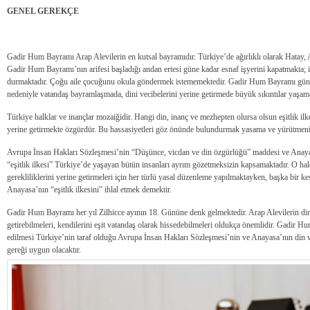
GENEL GEREKÇE
Gadir Hum Bayramı Arap Alevilerin en kutsal bayramıdır. Türkiye’de ağırlıklı olarak Hatay,
Gadir Hum Bayramı’nın arifesi başladığı andan ertesi güne kadar esnaf işyerini kapatmakta; işç
durmaktadır. Çoğu aile çocuğunu okula göndermek istememektedir. Gadir Hum Bayramı günü
nedeniyle vatandaş bayramlaşmada, dini vecibelerini yerine getirmede büyük sıkıntılar yaşama
Türkiye halklar ve inançlar mozaiğidir. Hangi din, inanç ve mezhepten olursa olsun eşitlik ilke
yerine getirmekte özgürdür. Bu hassasiyetleri göz önünde bulundurmak yasama ve yürütmenin
Avrupa İnsan Hakları Sözleşmesi’nin “Düşünce, vicdan ve din özgürlüğü” maddesi ve Anay
“eşitlik ilkesi” Türkiye’de yaşayan bütün insanları ayrım gözetmeksizin kapsamaktadır. O ha
gerekliliklerini yerine getirmeleri için her türlü yasal düzenleme yapılmaktayken, başka bir
Anayasa’nın “eşitlik ilkesini” ihlal etmek demektir.
Gadir Hum Bayramı her yıl Zilhicce ayının 18. Gününe denk gelmektedir. Arap Alevilerin dini 
getirebilmeleri, kendilerini eşit vatandaş olarak hissedebilmeleri oldukça önemlidir. Gadir Hu
edilmesi Türkiye’nin taraf olduğu Avrupa İnsan Hakları Sözleşmesi’nin ve Anayasa’nın din ve
gereği uygun olacaktır.