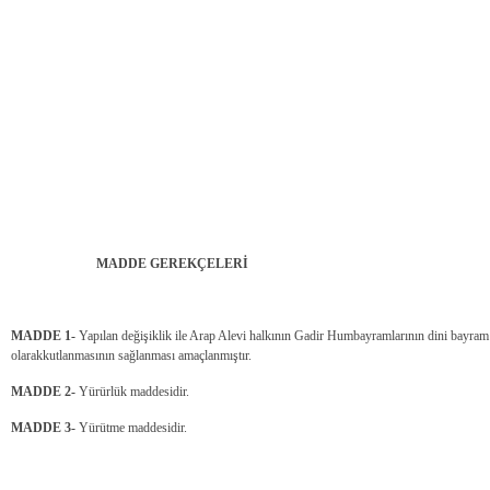
MADDE GEREKÇELERİ
MADDE 1-
Yapılan değişiklik ile Arap Alevi halkının Gadir Humbayramlarının dini bayra
olarakkutlanmasının sağlanması amaçlanmıştır.
MADDE 2-
Yürürlük maddesidir.
MADDE 3-
Yürütme maddesidir.