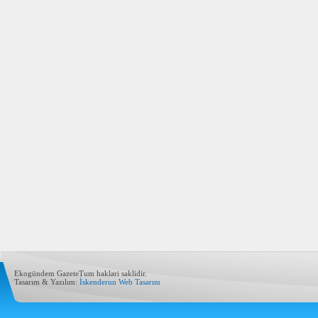
Ekogündem GazeteTum haklari saklidir.
Tasarım & Yazılım:
İskenderun Web Tasarım