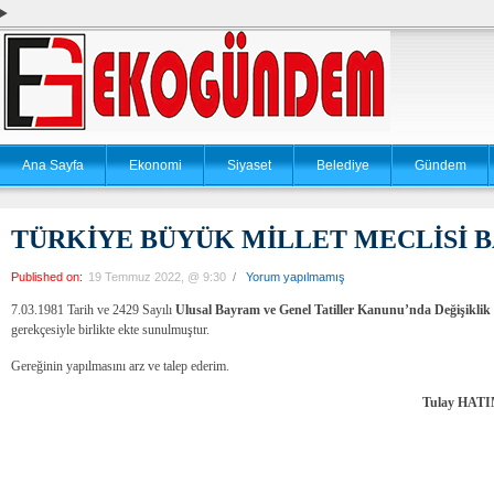
Ana Sayfa
Ekonomi
Siyaset
Belediye
Gündem
TÜRKİYE BÜYÜK MİLLET MECLİSİ 
Published on:
19 Temmuz 2022, @ 9:30
/
Yorum yapılmamış
7.03.1981 Tarih ve 2429 Sayılı
Ulusal Bayram ve Genel Tatiller Kanunu’nda Değişiklik
gerekçesiyle birlikte ekte sunulmuştur.
Gereğinin yapılmasını arz ve talep ederim.
Tulay HAT