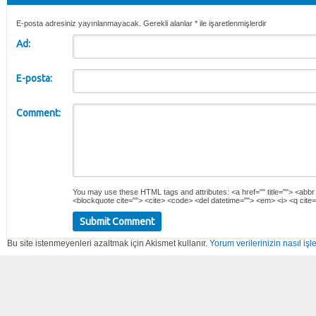
E-posta adresiniz yayınlanmayacak. Gerekli alanlar
*
ile işaretlenmişlerdir
Ad:
E-posta:
Comment:
You may use these
HTML
tags and attributes:
<a href="" title=""> <abbr
<blockquote cite=""> <cite> <code> <del datetime=""> <em> <i> <q cite=
Bu site istenmeyenleri azaltmak için Akismet kullanır.
Yorum verilerinizin nasıl işl