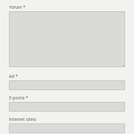
Yorum
*
Ad
*
E-posta
*
İnternet sitesi