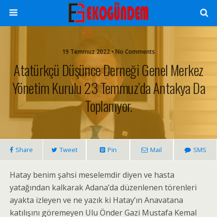
19 Temmuz 2022 • No Comments
Atatürkçü Düşünce Derneği Genel Merkez
Yönetim Kurulu 23 Temmuz’da Antakya Da
Toplanıyor.
Share
Tweet
Pin
Mail
SMS
Hatay benim şahsi meselemdir diyen ve hasta
yatağından kalkarak Adana’da düzenlenen törenleri
ayakta izleyen ve ne yazık ki Hatay’ın Anavatana
katılışını göremeyen Ulu Önder Gazi Mustafa Kemal