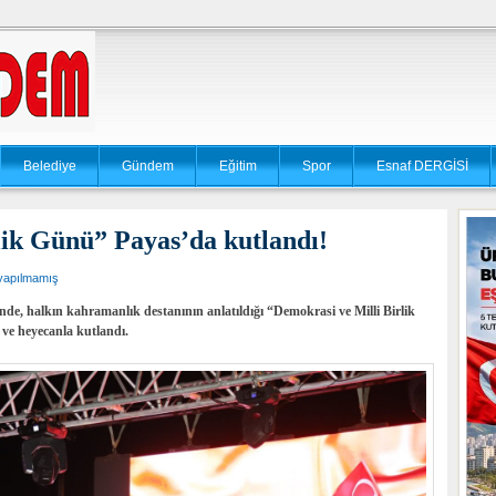
Belediye
Gündem
Eğitim
Spor
Esnaf DERGİSİ
lik Günü” Payas’da kutlandı!
yapılmamış
e, halkın kahramanlık destanının anlatıldığı “Demokrasi ve Milli Birlik
ve heyecanla kutlandı.