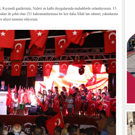
z, Kıymetli gazilerimiz, Sizleri en kalbi duygularımla muhabbetle selamlıyorum. 15
rı ile şehit olan 251 kahramanlarımıza bir kez daha Allah’tan rahmet, yakınlarına
ve afiyet temenni ediyorum.