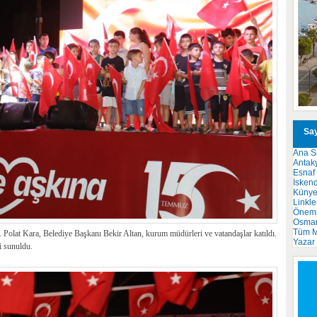
Say
Ana S
Antak
Esnaf
İsken
Küny
Linkle
Önemli
Osma
Tüm M
Polat Kara, Belediye Başkanı Bekir Altan, kurum müdürleri ve vatandaşlar katıldı.
Yazar
i sunuldu.