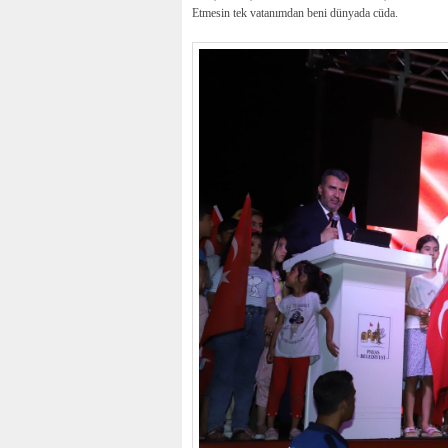
Etmesin tek vatanımdan beni dünyada cüda.