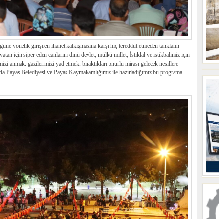
üne yönelik girişilen ihanet kalkışmasına karşı hiç tereddüt etmeden tankların
an için siper eden canlarını dinü devlet, mülkü millet, İstiklal ve istikbalimiz için
izi anmak, gazilerimizi yad etmek, bıraktıkları onurlu mirası gelecek nesillere
ıyla Payas Belediyesi ve Payas Kaymakamlığımız ile hazırladığımız bu programa