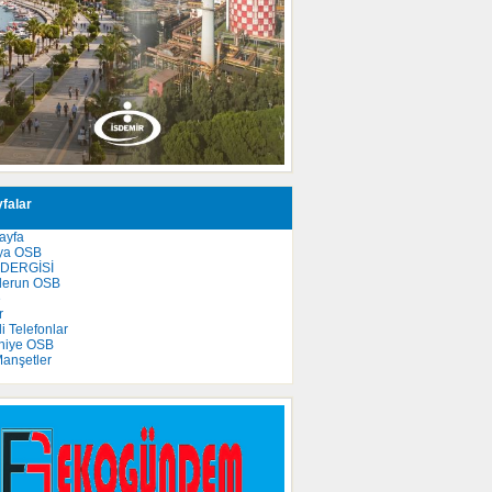
falar
ayfa
ya OSB
 DERGİSİ
derun OSB
e
r
 Telefonlar
niye OSB
anşetler