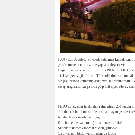
1000 yıldır Anadolu’yu ebedi vatanımız kılmak için bu
şehitlerimize borcumuzu ne yapsak ödeyemeyiz.
Değerli hemşehrilerim FETÖ’nün PKK’nın DEAŞ’ın ve 
Türkiye’ye diz çöktürmek, Türk milletini esir etmekti. 
bir şeyi hesaba katmamışlardı; evet, bu büyük oyunu k
savaş araçlarının karşısında göğsünü siper ederek ezan
FETÖ’cü alçaklar tarafından şehit edilen 251 kardeşimiz
doludur tek bir damlası bile boşa akmayan şehitlerimiz
İstiklal Marşı’mızda ne diyor;
Kim bu cennet vatanın uğruna olmaz ki feda?
Şüheda fışkıracak toprağı sıksan, şüheda!
Canı, cananı, bütün varımı alsın da Huda,