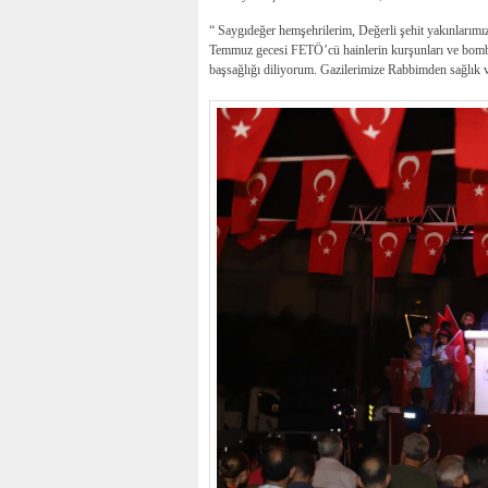
“ Saygıdeğer hemşehrilerim, Değerli şehit yakınlarımı
Temmuz gecesi FETÖ’cü hainlerin kurşunları ve bombala
başsağlığı diliyorum. Gazilerimize Rabbimden sağlık 