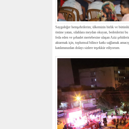
Saygıdeğer hemşehrilerim; ülkemizin birlik ve bütünlüğ
önüne yatan, silahlara meydan okuyan, bedenlerini bu vat
feda eden ve şehadet mertebesine ulaşan Aziz şehitlerim
aktarmak için, toplumsal bilince katkı sağlamak amac
katılımınızdan dolayı sizlere teşekkür ediyorum.