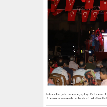
Katılımcılara çorba ikramının yapıldığı 15 Temmuz Demo
okunması ve sonrasında tutulan demokrasi nöbeti ile d