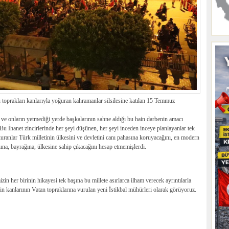
 toprakları kanlarıyla yoğuran kahramanlar silsilesine katılan 15 Temmuz
onların yetmediği yerde başkalarının sahne aldığı bu hain darbenin amacı
Bu İhanet zincirlerinde her şeyi düşünen, her şeyi inceden inceye planlayanlar tek
uranlar Türk milletinin ülkesini ve devletini canı pahasına koruyacağını, en modern
ına, bayrağına, ülkesine sahip çıkacağını hesap etmemişlerdi.
in her birinin hikayesi tek başına bu millete asırlarca ilham verecek ayrıntılarla
in kanlarının Vatan topraklarına vurulan yeni İstikbal mühürleri olarak görüyoruz.