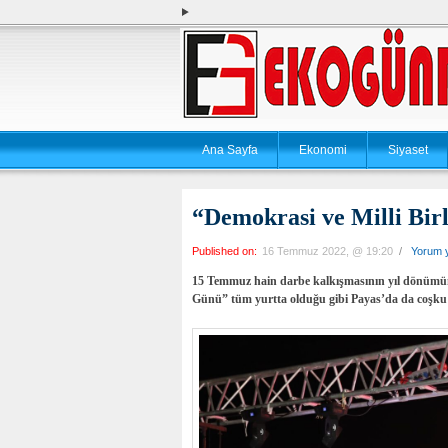
Ana Sayfa
Ekonomi
Siyaset
“Demokrasi ve Milli Bir
Published on:
16 Temmuz 2022, @ 19:20
/
Yorum 
15 Temmuz hain darbe kalkışmasının yıl dönümünd
Günü” tüm yurtta olduğu gibi Payas’da da coşku 