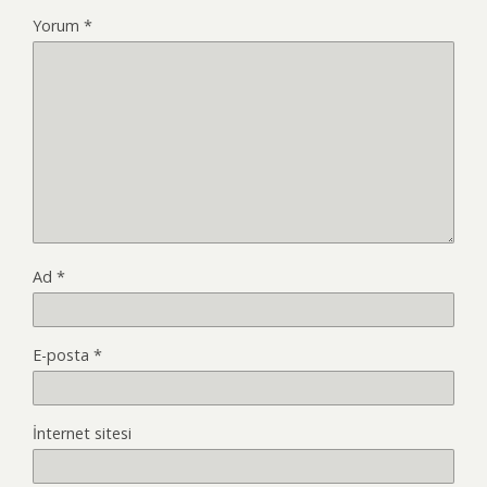
Yorum
*
Ad
*
E-posta
*
İnternet sitesi