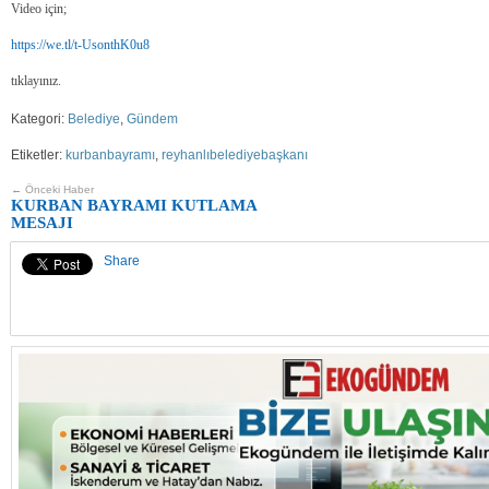
Video için;
https://we.tl/t-UsonthK0u8
tıklayınız.
Kategori:
Belediye
,
Gündem
Etiketler:
kurbanbayramı
,
reyhanlıbelediyebaşkanı
← Önceki Haber
KURBAN BAYRAMI KUTLAMA
MESAJI
Share