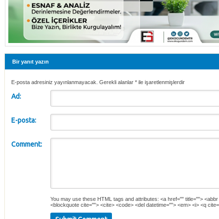
Bir yanıt yazın
E-posta adresiniz yayınlanmayacak. Gerekli alanlar
*
ile işaretlenmişlerdir
Ad:
E-posta:
Comment:
You may use these
HTML
tags and attributes:
<a href="" title=""> <abbr
<blockquote cite=""> <cite> <code> <del datetime=""> <em> <i> <q cite=