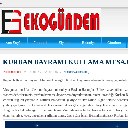
Ana Sayfa
Ekonomi
Siyaset
Belediye
Gündem
KURBAN BAYRAMI KUTLAMA MESAJ
Published on:
08 Temmuz 2022, @ 9:57
/
Yorum yapılmamış
Reyhanlı Belediye Başkanı Mehmet Hacıoğlu, Kurban Bayramı dolayısıyla mesaj yayımladı.
Mesajında tüm İslam âleminin bayramını kutlayan Başkan Hacıoğlu: “Ülkemiz ve milletimizin bi
manevi değerlerimizin, yardımlaşma ve dayanışma duygularımızın önem kazandığı Kurban Ba
ve mutluluğunu yaşıyoruz. Kurban Bayramını, şekliyle birlikte özüne uygun şekilde değerlen
yıldır yaşadığımız bu topraklarda her zaman olduğu gibi bugün de en büyük gücümüz birliğimi
duygularla idrak edeceğimiz Kurban Bayramı’nın ülkemize birlik, beraberlik, sevgi, barış, ka
Allah’tan niyaz eder, başta hemşerilerim olmak üzere tüm İslam âleminin mübarek Kurban Ba