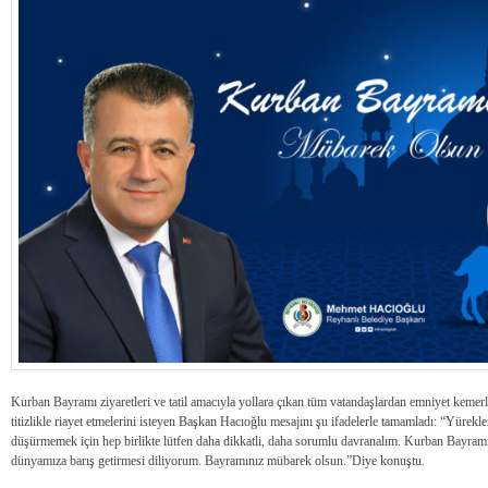
Kurban Bayramı ziyaretleri ve tatil amacıyla yollara çıkan tüm vatandaşlardan emniyet kemerler
titizlikle riayet etmelerini isteyen Başkan Hacıoğlu mesajını şu ifadelerle tamamladı: “Yürek
düşürmemek için hep birlikte lütfen daha dikkatli, daha sorumlu davranalım. Kurban Bayramı
dünyamıza barış getirmesi diliyorum. Bayramınız mübarek olsun.”Diye konuştu.