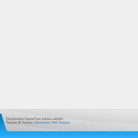
Ekogündem GazeteTum haklari saklidir.
Tasarım & Yazılım:
İskenderun Web Tasarım