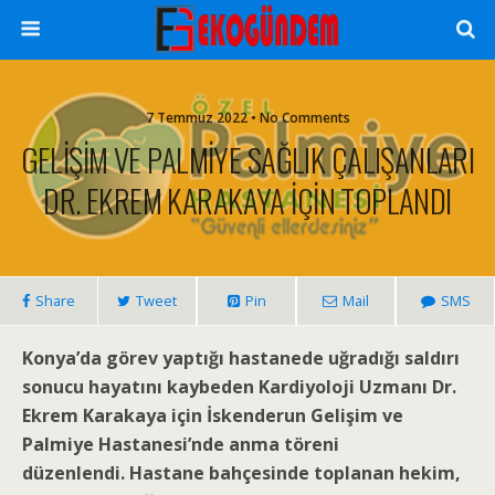
7 Temmuz 2022 • No Comments
GELİŞİM VE PALMİYE SAĞLIK ÇALIŞANLARI
DR. EKREM KARAKAYA İÇİN TOPLANDI
Share
Tweet
Pin
Mail
SMS
Konya’da görev yaptığı hastanede uğradığı saldırı
sonucu hayatını kaybeden Kardiyoloji
Uzmanı Dr.
Ekrem Karakaya için İskenderun Gelişim ve
Palmiye Hastanesi’nde anma töreni
düzenlendi. Hastane bahçesinde toplanan hekim,