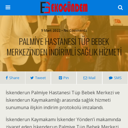
9 Mart 2022 • No Comments
PALMİYE HASTANESİ TÜP BEBEK
MERKEZİ’NDEN İNDİRİMLİ SAĞLIK HİZMETİ
Share
Tweet
Pin
Mail
SMS
İskenderun Palmiye Hastanesi Tüp Bebek Merkezi ve
İskenderun Kaymakamlığı arasında sağlık hizmeti
sunumuna ilişkin indirim protokolü imzalandı.
İskenderun Kaymakamı İskender Yönden’i makamında
ziyaret eden İskenderun Palmiye Tüp Bebek Merkezi