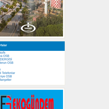
falar
ayfa
ya OSB
 DERGİSİ
derun OSB
e
r
 Telefonlar
niye OSB
anşetler