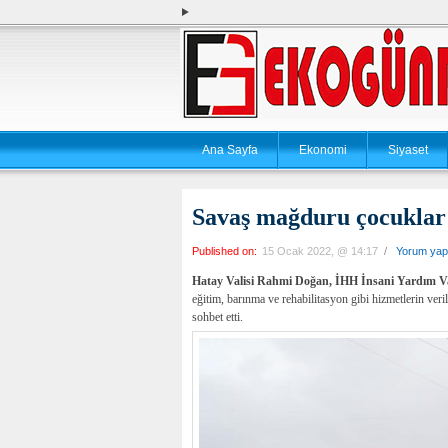
Ana Sayfa
Ekonomi
Siyaset
Savaş mağduru çocuklar
Published on:
15 Ocak 2022, @ 14:17
/
Yorum yap
Hatay Valisi Rahmi Doğan, İHH İnsani Yardım V
eğitim, barınma ve rehabilitasyon gibi hizmetlerin veri
sohbet etti.