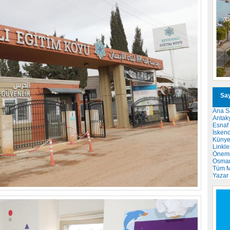
Say
Ana S
Antak
Esnaf
İsken
Küny
Linkle
Önemli
Osma
Tüm M
Yazar