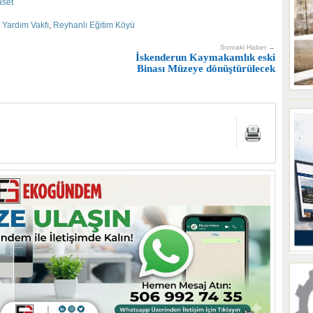
aset
 Yardım Vakfı
,
Reyhanlı Eğitim Köyü
Sonraki Haber →
İskenderun Kaymakamlık eski
Binası Müzeye dönüştürülecek