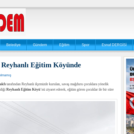
Belediye
Gündem
Eğitim
Spor
Esnaf DERGİSİ
 Reyhanlı Eğitim Köyünde
ılmamış
akfı
tarafından Reyhanlı ilçemizde kurulan, savaş mağduru çocuklara yönelik
ldiği
Reyhanlı Eğitim Köyü
‘nü ziyaret ederek, eğitim gören çocuklar ile bir süre