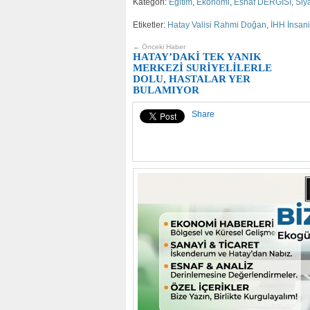
Kategori:
Eğitim
,
Ekonomi
,
Esnaf DERGİSİ
,
Siy
Etiketler:
Hatay Valisi Rahmi Doğan
,
İHH İnsani
← Önceki Haber
HATAY’DAKİ TEK YANIK
MERKEZİ SURİYELİLERLE
DOLU, HASTALAR YER
BULAMIYOR
Share