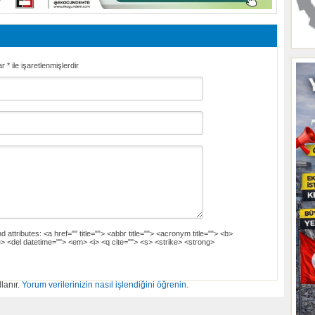
ar
*
ile işaretlenmişlerdir
d attributes:
<a href="" title=""> <abbr title=""> <acronym title=""> <b>
> <del datetime=""> <em> <i> <q cite=""> <s> <strike> <strong>
lanır.
Yorum verilerinizin nasıl işlendiğini öğrenin.