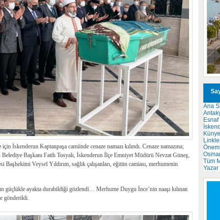
Say
Ana S
Antak
Esnaf
İsken
Küny
Linkle
e
için İskenderun Kaptanpaşa camiinde cenaze namazı kılındı. Cenaze namazına;
Önemli
Osma
Belediye Başkanı Fatih Tosyalı, İskenderun İlçe Emniyet Müdürü Nevzat Güneş,
Tüm M
esi Başhekimi Veysel Yıldırım, sağlık çalışanları, eğitim camiası, merhumenin
Yazar
nın güçlükle ayakta durabildiği gözlendi… Merhume Duygu İnce’nin naaşı kılınan
 gönderildi.