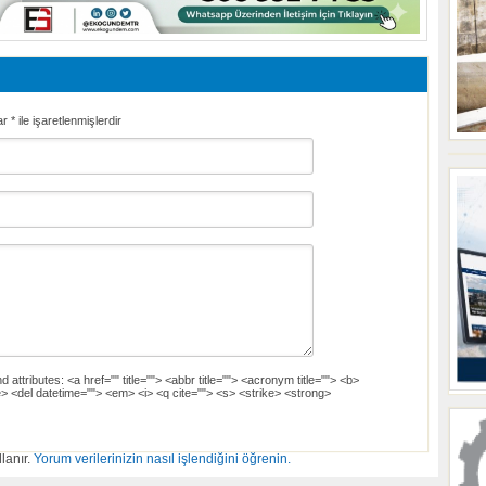
ar
*
ile işaretlenmişlerdir
d attributes:
<a href="" title=""> <abbr title=""> <acronym title=""> <b>
> <del datetime=""> <em> <i> <q cite=""> <s> <strike> <strong>
lanır.
Yorum verilerinizin nasıl işlendiğini öğrenin.