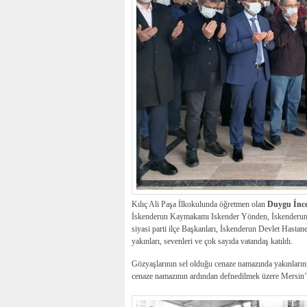
Kılıç Ali Paşa İlkokulunda öğretmen olan
Duygu İnc
İskenderun Kaymakamı Iskender Yönden, İskenderun 
siyasi parti ilçe Başkanları, İskenderun Devlet Hastan
yakınları, sevenleri ve çok sayıda vatandaş katıldı.
Gözyaşlarının sel olduğu cenaze namazında yakınları
cenaze namazının ardından defnedilmek üzere Mersin’e