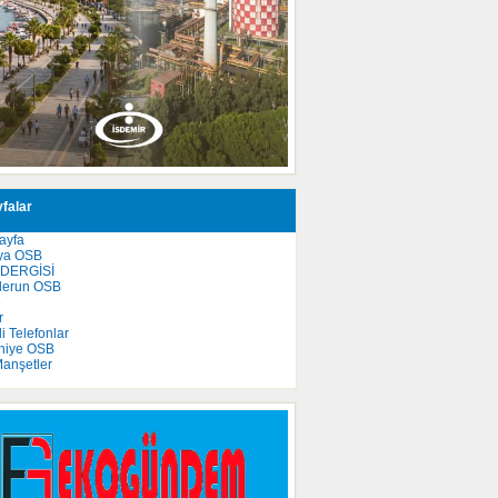
falar
ayfa
ya OSB
 DERGİSİ
derun OSB
e
r
 Telefonlar
niye OSB
anşetler