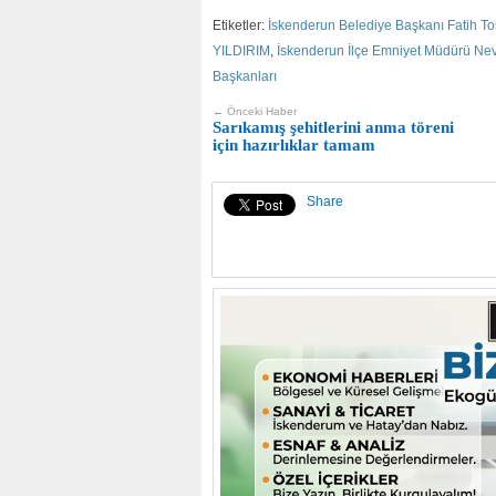
Etiketler:
İskenderun Belediye Başkanı Fatih To
YILDIRIM
,
İskenderun İlçe Emniyet Müdürü Ne
Başkanları
← Önceki Haber
Sarıkamış şehitlerini anma töreni
için hazırlıklar tamam
Share