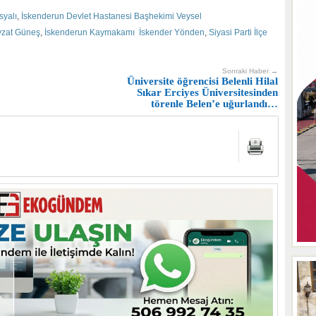
syalı
,
İskenderun Devlet Hastanesi Başhekimi Veysel
vzat Güneş
,
İskenderun Kaymakamı İskender Yönden
,
Siyasi Parti İlçe
Sonraki Haber →
Üniversite öğrencisi Belenli Hilal
Sıkar Erciyes Üniversitesinden
törenle Belen’e uğurlandı…