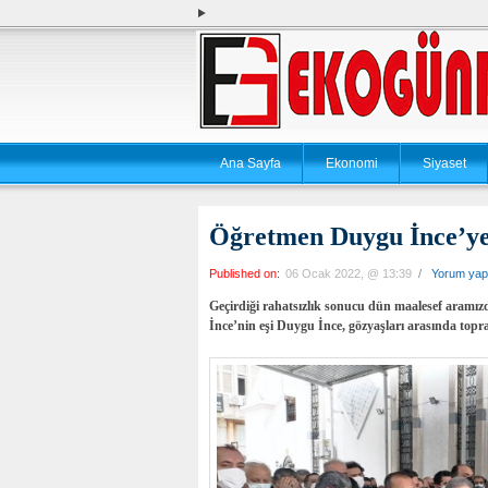
Ana Sayfa
Ekonomi
Siyaset
Öğretmen Duygu İnce’ye
Published on:
06 Ocak 2022, @ 13:39
/
Yorum yap
Geçirdiği rahatsızlık sonucu dün maalesef aramı
İnce’nin eşi Duygu İnce, gözyaşları arasında topra