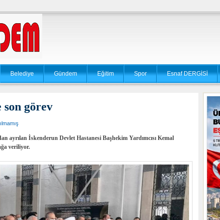
Belediye
Gündem
Eğitim
Spor
Esnaf DERGİSİ
 son görev
ılmamış
zdan ayrılan İskenderun Devlet Hastanesi Başhekim Yardımcısı Kemal
ğa veriliyor.