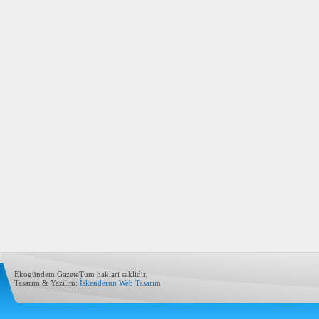
Ekogündem GazeteTum haklari saklidir.
Tasarım & Yazılım:
İskenderun Web Tasarım