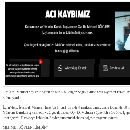
Opr. Dr.
Mehmet Söyler’in vefatı dolayısıyla Batıgöz Sağlık Grubu web sayfasını karattı. Az
bulunuyordu.
İzmir’de 3, İstanbul, Manisa, Hatay’da 1, yurt dışında 4 merkezi olmak üzere toplamda 10 
Yönetim Kurulu Başkanı, evli ve 2 çocuk babası Opr. Dr.Mehmet Söyler, bir süre önce iş gezi
krizi geçirdi. Hastaneye kaldırılan Söyler, tüm müdahalelere rağmen yaşamını yitirdi.
MEHMET SÖYLER KİMDİR?