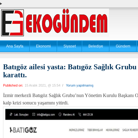
Ana Sayfa
Ekonomi
Siyaset
Belediye
Gündem
Batıgöz ailesi yasta: Batıgöz Sağlık Grubu
karattı.
Published on:
15 Aralık 2021, @ 15:54
/
Yorum yapılmamış
İzmir merkezli Batıgöz Sağlık Grubu’nun Yönetim Kurulu Başkanı O
kalp krizi sonucu yaşamını yitirdi.