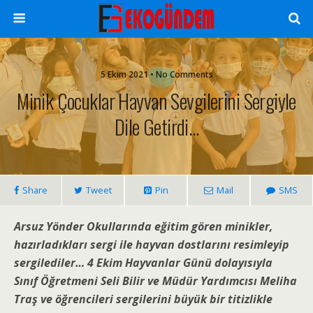
5 Ekim 2021 • No Comments
Minik Çocuklar Hayvan Sevgilerini Sergiyle
Dile Getirdi…
Share
Tweet
Pin
Mail
SMS
Arsuz Yönder Okullarında eğitim gören minikler,
hazırladıkları sergi ile hayvan dostlarını resimleyip
sergilediler… 4 Ekim Hayvanlar Günü dolayısıyla
Sınıf Öğretmeni Seli Bilir ve Müdür Yardımcısı Meliha
Traş
ve öğrencileri sergilerini büyük bir titizlikle