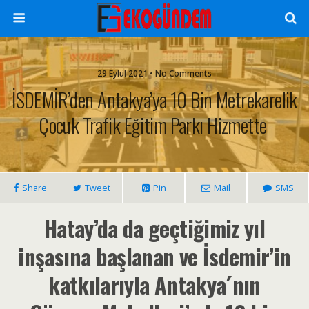
29 Eylül 2021 • No Comments
İSDEMİR’den Antakya’ya 10 Bin Metrekarelik
Çocuk Trafik Eğitim Parkı Hizmette
Share
Tweet
Pin
Mail
SMS
Hatay’da da geçtiğimiz yıl
inşasına başlanan ve İsdemir’in
katkılarıyla Antakya´nın