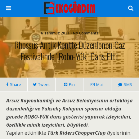
6 Temmuz 2021 • No Comments
Rhossus Antik Kentte Düzenlenen Caz
Festivalinde “Robo-Yük” Dans Etti!
Share
Tweet
Pin
Mail
SMS
Arsuz Kaymakamlığı ve Arsuz Belediyesinin ortaklaşa
düzenlediği ve Yükseliş Kolejinin sponsor olduğu
gecede ROBO-YÜK dans gösterisi yaparak izleyicileri,
özellikle minik izeyicileri, büyüledi
.
Yapılan etkinlikte
Türk RidersChopperClup ü
yelerinin,