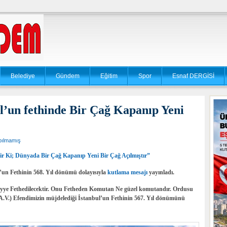
Belediye
Gündem
Eğitim
Spor
Esnaf DERGİSİ
l’un fethinde Bir Çağ Kapanıp Yeni
pılmamış
tir Ki; Dünyada Bir Çağ Kapanıp Yeni Bir Çağ Açılmıştır”
un Fethinin 568. Yıl dönümü dolayısıyla
kutlama mesajı
yayınladı.
yye Fethedilecektir. Onu Fetheden Komutan Ne güzel komutandır. Ordusu
S.A.V.) Efendimizin müjdelediği İstanbul’un Fethinin 567. Yıl dönümünü