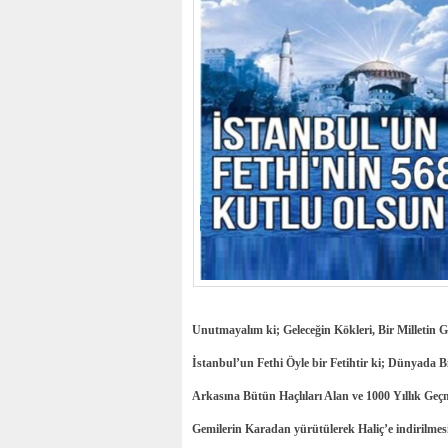
Unutmayalım ki; Geleceğin Kökleri, Bir Milletin G
İstanbul’un Fethi Öyle bir Fetihtir ki; Dünyada B
Arkasına Bütün Haçlıları Alan ve 1000 Yıllık Geçm
Gemilerin Karadan yürütülerek Haliç’e indirilmesi