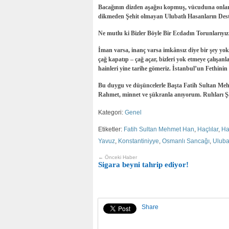
Bacağının dizden aşağısı kopmuş, vücuduna onla
dikmeden Şehit olmayan Ulubatlı Hasanların Dest
Ne mutlu ki Bizler Böyle Bir Ecdadın Torunlarıyız
İman varsa, inanç varsa imkânsız diye bir şey yok
çağ kapatıp – çağ açar, bizleri yok etmeye çalışanl
hainleri yine tarihe gömeriz. İstanbul’un Fethini
Bu duygu ve düşüncelerle Başta Fatih Sultan Meh
Rahmet, minnet ve şükranla anıyorum. Ruhları Ş
Kategori:
Genel
Etiketler:
Fatih Sultan Mehmet Han
,
Haçlılar
,
Ha
Yavuz
,
Konstantiniyye
,
Osmanlı Sancağı
,
Uluba
← Önceki Haber
Sigara beyni tahrip ediyor!
Share