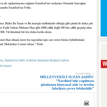
rca ok saplanmasına rağmen İstanbul’un surlarına Osmanlı Sancağını
anıdır İstanbul’un Fethi.
.
tur. Bizler Bu İman ve Bu inançla tarihimizde olduğu gibi şimdi de daha çok
arı Fatih Sultan Mehmet Han gibi 1000 yıllık değil 100 bin yıllık geçmişi olan
n 568. Yıl dönümü bir kez daha kutlu olsun.
met Han olmak üzere bu topraklar için can veren bütün Şehitlerimizi
ad, Mekânları Cennet olsun.” Dedi.
liç
,
İstanbul'un fethi
,
Kırıkhan Belediye Başkanı Ayhan
tlı Hasan
Sonraki Haber →
MİLLETVEKİLİ SUZAN ŞAHİN:
“Nardüzü’nde yapılması
planlanan kimyasal atık ve üretim
fabrikası çevre felaketidir”