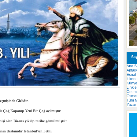
Say
Ana S
Antak
Esnaf
İsken
Küny
Linkle
Önemli
Osma
Tüm M
eçmişinde Gizlidir.
Yazar
ir Çağ Kapanıp Yeni Bir Çağ açılmıştır.
işi olan Bizans yıkılıp tarihe gömülmüştür.
nin destanıdır İstanbul’un Fethi.