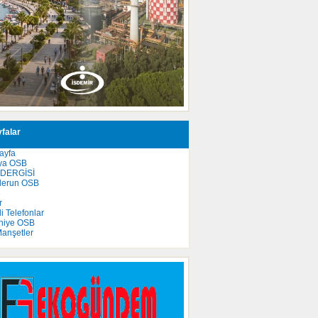
falar
ayfa
ya OSB
 DERGİSİ
derun OSB
e
r
 Telefonlar
niye OSB
anşetler