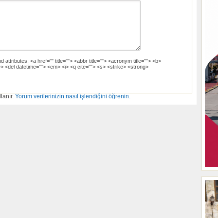
d attributes:
<a href="" title=""> <abbr title=""> <acronym title=""> <b>
> <del datetime=""> <em> <i> <q cite=""> <s> <strike> <strong>
lanır.
Yorum verilerinizin nasıl işlendiğini öğrenin.