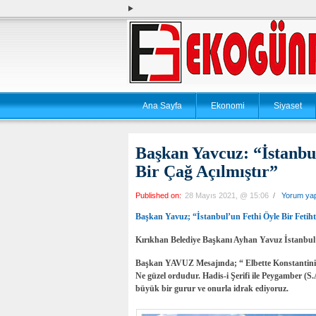
Ana Sayfa
Ekonomi
Siyaset
Başkan Yavcuz: “İstanbu
Bir Çağ Açılmıştır”
Published on:
28 Mayıs 2021, @ 15:06
/
Yorum ya
Başkan Yavuz; “İstanbul’un Fethi Öyle Bir Fetih
Kırıkhan Belediye Başkanı Ayhan Yavuz İstanbul’
Başkan YAVUZ Mesajında; “ Elbette Konstantini
Ne güzel ordudur. Hadis-i Şerifi ile Peygamber (
büyük bir gurur ve onurla idrak ediyoruz.