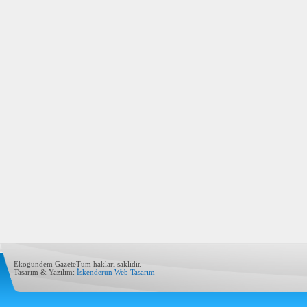
Ekogündem GazeteTum haklari saklidir.
Tasarım & Yazılım:
İskenderun Web Tasarım