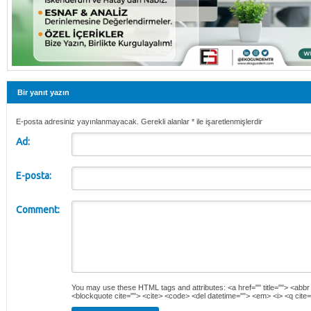
Bir yanıt yazın
E-posta adresiniz yayınlanmayacak. Gerekli alanlar
*
ile işaretlenmişlerdir
Ad:
E-posta:
Comment:
You may use these
HTML
tags and attributes:
<a href="" title=""> <abbr
<blockquote cite=""> <cite> <code> <del datetime=""> <em> <i> <q cite=