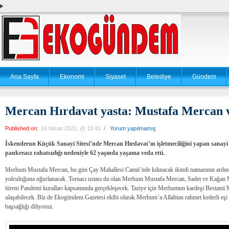
Ana Sayfa
Ekonomi
Siyaset
Belediye
Gündem
Mercan Hırdavat yasta: Mustafa Mercan ve
Published on:
16 Nisan 2021, @ 13:41
/
Yorum yapılmamış
İskenderun Küçük Sanayi Sitesi’nde Mercan Hırdavat’ın işletmeciliğini yapan sanayi
pankreasz rahatsızlığı nedeniyle 62 yaşında yaşama veda etti.
Merhum Mustafa Mercan, bu gün Çay Mahallesi Camii’nde kılınacak ikindi namazının ardın
yolculuğuna uğurlanacak. Tornacı ustası da olan Merhum Mustafa Mercan, Sadet ve Kağan Me
töreni Pandemi kuralları kapsamında gerçekleşecek. Taziye için Merhumun kardeşi Bestami 
ulaşabilecek. Biz de Ekogündem Gazetesi ekibi olarak Merhum’a Allahtan rahmet kederli eşi 
başsağlığı diliyoruz.