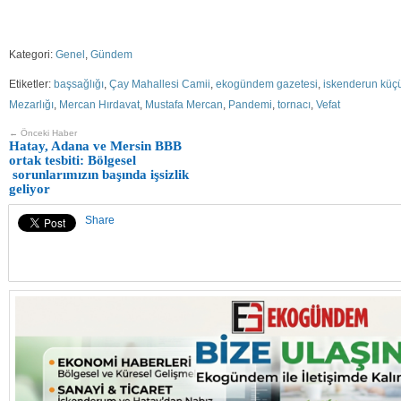
Kategori:
Genel
,
Gündem
Etiketler:
başsağlığı
,
Çay Mahallesi Camii
,
ekogündem gazetesi
,
iskenderun küçü
Mezarlığı
,
Mercan Hırdavat
,
Mustafa Mercan
,
Pandemi
,
tornacı
,
Vefat
← Önceki Haber
Hatay, Adana ve Mersin BBB
ortak tesbiti: Bölgesel
sorunlarımızın başında işsizlik
geliyor
Share