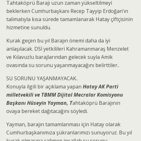
Tahtaköprü Barajı uzun zaman yükseltilmeyi
beklerken Cumhurbaşkanı Recep Tayyip Erdoğan’ın
talimatıyla kısa sürede tamamlanarak Hatay çiftçisinin
hizmetine sunuldu.
Kurak geçen bu yıl Barajın önemi daha da iyi
anlaşılacak. DSİ yetkilileri Kahramanmaraş Menzelet
ve Kılavuzlu barajlarından gelecek suyla Amik
ovasında su sorunu yaşanmayacağını belirttiler..
SU SORUNU YAŞANMAYACAK..
Konuyla ilgili bir açıklama yapan
Hatay AK Parti
milletvekili ve TBMM Dijital Mecralar Komisyonu
Başkanı Hüseyin Yayman, T
ahtaköprü Barajının
ovaya bereket dağıtacağını söyledi.
Yayman, barajın tamamlanması için Hatay olarak
Cumhurbaşkanımıza şükranlarımızı sunuyoruz. Bu yıl
kurak olmasına rağmen inşallah su sorunu