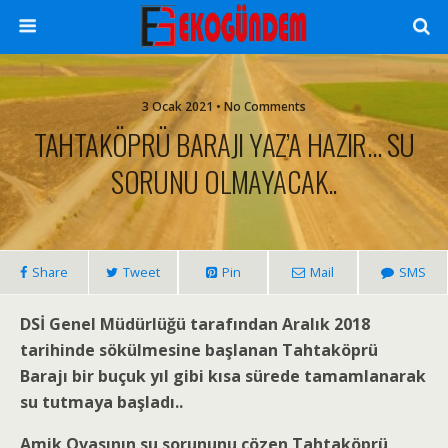
3 Ocak 2021 • No Comments
TAHTAKÖPRÜ BARAJI YAZ’A HAZIR… SU
SORUNU OLMAYACAK..
Share
Tweet
Pin
Mail
SMS
DSİ Genel Müdürlüğü tarafından Aralık 2018
tarihinde sökülmesine başlanan Tahtaköprü
Barajı bir buçuk yıl gibi kısa sürede tamamlanarak
su tutmaya başladı..
Amik Ovasının su sorununu çözen Tahtaköprü