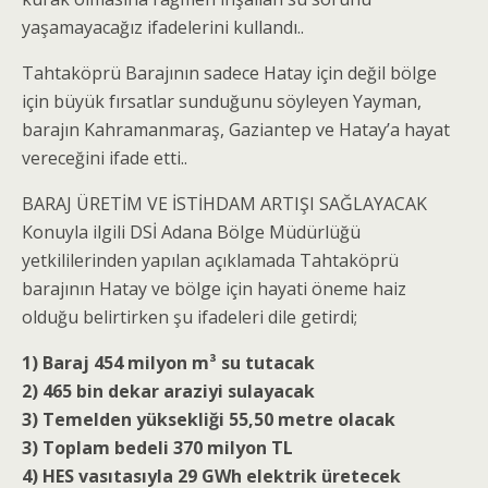
yaşamayacağız ifadelerini kullandı..
Tahtaköprü Barajının sadece Hatay için değil bölge
için büyük fırsatlar sunduğunu söyleyen Yayman,
barajın Kahramanmaraş, Gaziantep ve Hatay’a hayat
vereceğini ifade etti..
BARAJ ÜRETİM VE İSTİHDAM ARTIŞI SAĞLAYACAK
Konuyla ilgili DSİ Adana Bölge Müdürlüğü
yetkililerinden yapılan açıklamada Tahtaköprü
barajının Hatay ve bölge için hayati öneme haiz
olduğu belirtirken şu ifadeleri dile getirdi;
1) Baraj 454 milyon m³ su tutacak
‪2) 465 bin dekar araziyi sulayacak‬
‪3) Temelden yüksekliği 55,50 metre ‬olacak
‪3) Toplam bedeli 370 milyon TL‬
‪4) HES vasıtasıyla 29 GWh elektrik üretecek‬