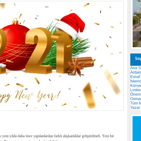
Say
Ana S
Antak
Esnaf
İsken
Küny
Linkle
Önemli
Osma
Tüm M
Yazar
 yeni yılda daha önce yapılanlardan farklı alışkanlıklar geliştirilmeli. Yeni bir