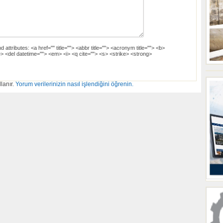
d attributes:
<a href="" title=""> <abbr title=""> <acronym title=""> <b>
> <del datetime=""> <em> <i> <q cite=""> <s> <strike> <strong>
lanır.
Yorum verilerinizin nasıl işlendiğini öğrenin.