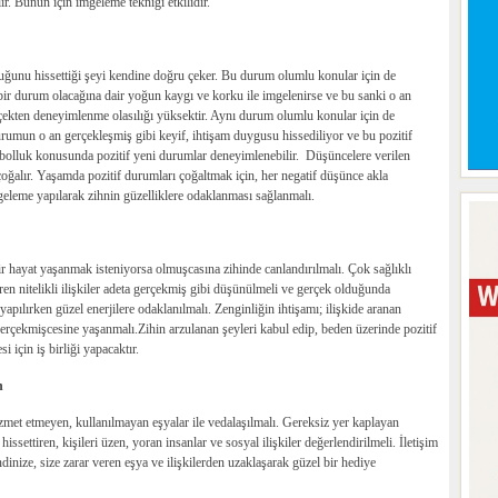
ir. Bunun için imgeleme tekniği etkilidir.
lduğunu hissettiği şeyi kendine doğru çeker. Bu durum olumlu konular için de
bir durum olacağına dair yoğun kaygı ve korku ile imgelenirse ve bu sanki o an
çekten deneyimlenme olasılığı yüksektir. Aynı durum olumlu konular için de
urumun o an gerçekleşmiş gibi keyif, ihtişam duygusu hissediliyor ve bu pozitif
 bolluk konusunda pozitif yeni durumlar deneyimlenebilir. Düşüncelere verilen
çoğalır. Yaşamda pozitif durumları çoğaltmak için, her negatif düşünce akla
geleme yapılarak zihnin güzelliklere odaklanması sağlanmalı.
bir hayat yaşanmak isteniyorsa olmuşcasına zihinde canlandırılmalı. Çok sağlıklı
en nitelikli ilişkiler adeta gerçekmiş gibi düşünülmeli ve gerçek olduğunda
pılırken güzel enerjilere odaklanılmalı. Zenginliğin ihtişamı; ilişkide aranan
erçekmişcesine yaşanmalı.Zihin arzulanan şeyleri kabul edip, beden üzerinde pozitif
 için iş birliği yapacaktır.
n
izmet etmeyen, kullanılmayan eşyalar ile vedalaşılmalı. Gereksiz yer kaplayan
hissettiren, kişileri üzen, yoran insanlar ve sosyal ilişkiler değerlendirilmeli. İletişim
dinize, size zarar veren eşya ve ilişkilerden uzaklaşarak güzel bir hediye