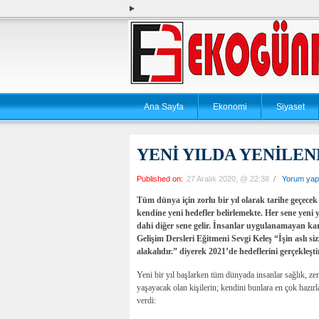
Ana Sayfa
Ekonomi
Siyaset
YENİ YILDA YENİLE
Published on:
27 Aralık 2020, @ 22:38
/
Yorum yap
Tüm dünya için zorlu bir yıl olarak tarihe geçecek
kendine yeni hedefler belirlemekte. Her sene yeni y
dahi diğer sene gelir. İnsanlar uygulanamayan kara
Gelişim Dersleri Eğitmeni Sevgi Keleş “İşin aslı s
alakalıdır.” diyerek 2021’de hedeflerini gerçekleş
Yeni bir yıl başlarken tüm dünyada insanlar sağlık, zen
yaşayacak olan kişilerin; kendini bunlara en çok hazırl
verdi: