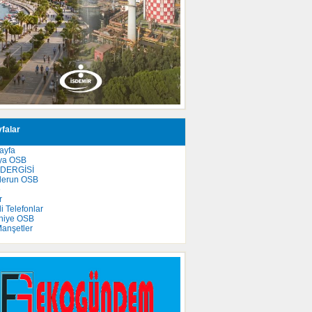
falar
ayfa
ya OSB
 DERGİSİ
derun OSB
e
r
 Telefonlar
niye OSB
anşetler