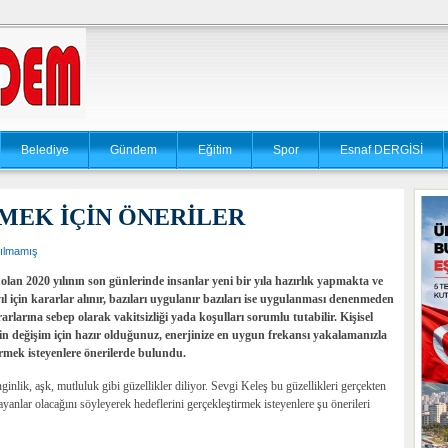
Belediye
Gündem
Eğitim
Spor
Esnaf DERGİSİ
NMEK İÇİN ÖNERİLER
ılmamış
 olan 2020 yılının son günlerinde insanlar yeni bir yıla hazırlık yapmakta ve
ıl için kararlar alınır, bazıları uygulanır bazıları ise uygulanması denenmeden
rlarına sebep olarak vakitsizliği yada koşulları sorumlu tutabilir. Kişisel
izin değişim için hazır olduğunuz, enerjinize en uygun frekansı yakalamanızla
tirmek isteyenlere önerilerde bulundu.
ginlik, aşk, mutluluk gibi güzellikler diliyor. Sevgi Keleş bu güzellikleri gerçekten
ayanlar olacağını söyleyerek hedeflerini gerçekleştirmek isteyenlere şu önerileri