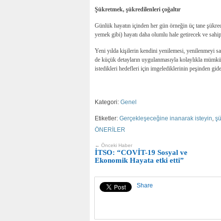
Şükretmek, şükredilenleri çoğaltır
Günlük hayatın içinden her gün örneğin üç tane şükred
yemek gibi) hayatı daha olumlu hale getirecek ve sahip 
Yeni yılda kişilerin kendini yenilemesi, yenilenmeyi 
de küçük detayların uygulanmasıyla kolaylıkla mümkün.
istedikleri hedefleri için imgelediklerinin peşinden gid
Kategori:
Genel
Etiketler:
Gerçekleşeceğine inanarak isteyin
,
şü
ÖNERİLER
← Önceki Haber
İTSO: “COVİT-19 Sosyal ve
Ekonomik Hayata etki etti”
Share