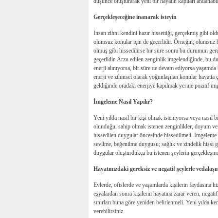
düşünce oluşturarak yeni bir hayatın kapıları aralanabil
Gerçekleşeceğine inanarak isteyin
İnsan zihni kendini hazır hissettiği, gerçekmiş gibi o
olumsuz konular için de geçerlidir. Örneğin; olumsuz 
olmuş gibi hissedilirse bir süre sonra bu durumun ger
geçerlidir. Arzu edilen zenginlik imgelendiğinde, bu d
enerji alınıyorsa, bir süre de devam ediyorsa yaşamda
enerji ve zihinsel olarak yoğunlaşılan konular hayatta 
geldiğinde oradaki enerjiye kapılmak yerine pozitif im
İmgeleme Nasıl Yapılır?
Yeni yılda nasıl bir kişi olmak isteniyorsa veya nasıl 
olunduğu, sahip olmak istenen zenginlikler, doyum ver
hissedilen duygular öncesinde hissedilmeli. İmgeleme ya
sevilme, beğenilme duygusu; sağlık ve zindelik hissi g
duygular oluşturdukça bu istenen şeylerin gerçekleşmesi
Hayatınızdaki gereksiz ve negatif şeylerle vedalaşı
Evlerde, ofislerde ve yaşamlarda kişilerin faydasına h
eşyalardan sonra kişilerin hayatına zarar veren, negatif 
sınırları buna göre yeniden belirlenmeli. Yeni yılda ken
verebilirsiniz.