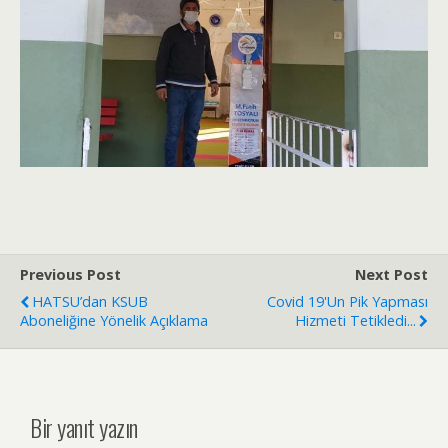
Previous Post
Next Post
HATSU’dan KSUB
Covid 19'un Pik Yapması
Aboneliğine Yönelik Açıklama
Hizmeti Tetikledi...
Bir yanıt yazın