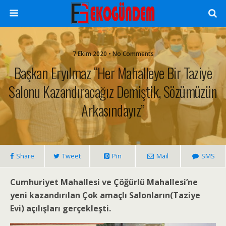
7 Ekim 2020 • No Comments
Başkan Eryılmaz “Her Mahalleye Bir Taziye
Salonu Kazandıracağız Demiştik, Sözümüzün
Arkasındayız”
Share
Tweet
Pin
Mail
SMS
Cumhuriyet Mahallesi ve Çöğürlü Mahallesi’ne
yeni kazandırılan Çok amaçlı Salonların(Taziye
Evi) açılışları gerçekleşti.