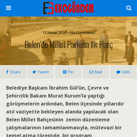
13 Nisan 2020 • No Comments
Belen’de Millet Parkına Ilk Harç
Share
Tweet
Pin
Mail
SMS
Belediye Başkanı İbrahim Gül’ün, Çevre ve
Şehircilik Bakanı Murat Kurum’la yaptığı
görüşmelerin ardından, Belen ilçesinde yıllarıdır
atıl vaziyette bekleyen alanda yapılacak olan
Belen Millet Bahçesinin zemin düzenleme
çalışmalarının tamamlanmasıyla, mütevazi bir
temel atma töreniyle, bir program