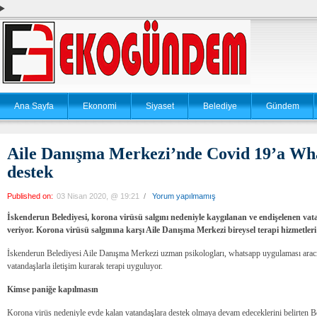
Ana Sayfa
Ekonomi
Siyaset
Belediye
Gündem
Aile Danışma Merkezi’nde Covid 19’a What
destek
Published on:
03 Nisan 2020, @ 19:21
/
Yorum yapılmamış
İskenderun Belediyesi, korona virüsü salgını nedeniyle kaygılanan ve endişelenen vata
veriyor.
Korona virüsü salgınına karşı Aile Danışma Merkezi bireysel terapi hizmetleri
İskenderun Belediyesi Aile Danışma Merkezi uzman psikologları, whatsapp uygulaması aracıl
vatandaşlarla iletişim kurarak terapi uyguluyor.
Kimse paniğe kapılmasın
Korona virüs nedeniyle evde kalan vatandaşlara destek olmaya devam edeceklerini belirten Be