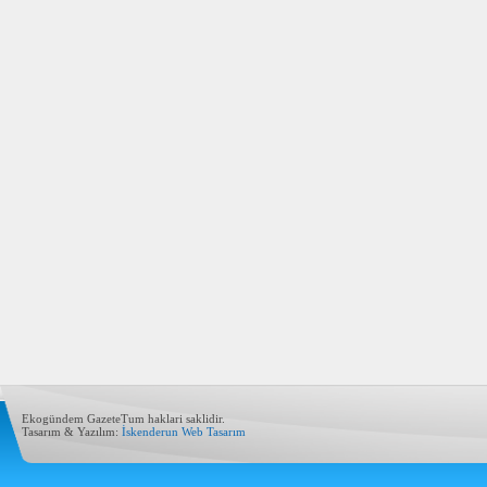
Ekogündem GazeteTum haklari saklidir.
Tasarım & Yazılım:
İskenderun Web Tasarım