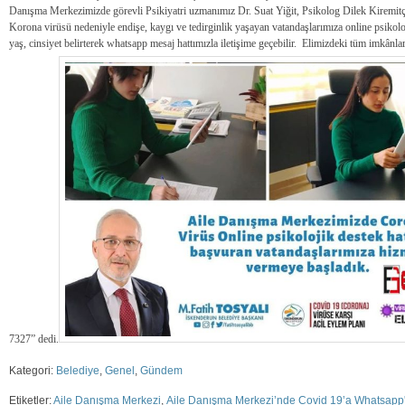
Danışma Merkezimizde görevli Psikiyatri uzmanımız Dr. Suat Yiğit, Psikolog Dilek Kiremit
Korona virüsü nedeniyle endişe, kaygı ve tedirginlik yaşayan vatandaşlarımıza online psikolo
yaş, cinsiyet belirterek whatsapp mesaj hattımızla iletişime geçebilir. Elimizdeki tüm imkân
7327” dedi.
Kategori:
Belediye
,
Genel
,
Gündem
Etiketler:
Aile Danışma Merkezi
,
Aile Danışma Merkezi’nde Covid 19’a Whatsapp'lı