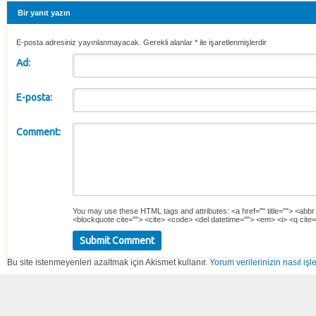
Bir yanıt yazın
E-posta adresiniz yayınlanmayacak. Gerekli alanlar
*
ile işaretlenmişlerdir
Ad:
E-posta:
Comment:
You may use these
HTML
tags and attributes:
<a href="" title=""> <abbr
<blockquote cite=""> <cite> <code> <del datetime=""> <em> <i> <q cite=
Bu site istenmeyenleri azaltmak için Akismet kullanır.
Yorum verilerinizin nasıl işl