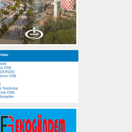
falar
ayfa
ya OSB
 DERGİSİ
derun OSB
e
r
 Telefonlar
niye OSB
anşetler