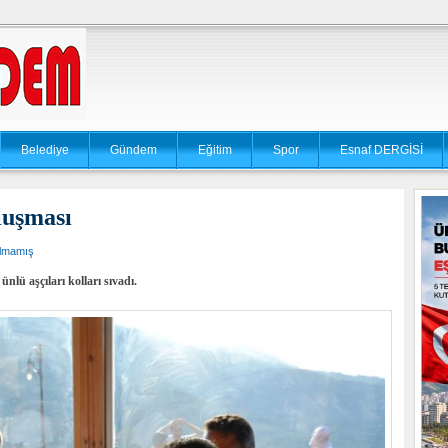
Belediye
Gündem
Eğitim
Spor
Esnaf DERGİSİ
luşması
ılmamış
lü aşçıları kolları sıvadı.