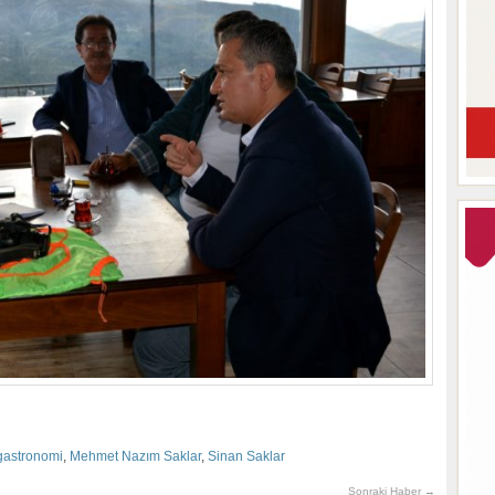
gastronomi
,
Mehmet Nazım Saklar
,
Sinan Saklar
Sonraki Haber →