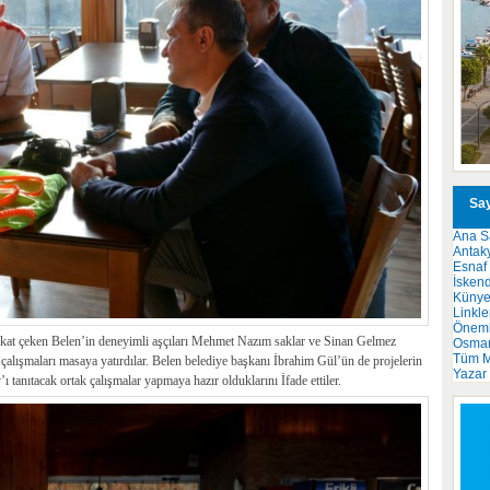
Say
Ana S
Antak
Esnaf
İsken
Küny
Linkle
Önemli
ikkat çeken Belen’in deneyimli aşçıları Mehmet Nazım saklar ve Sinan Gelmez
Osma
Tüm M
çalışmaları masaya yatırdılar. Belen belediye başkanı İbrahim Gül’ün de projelerin
Yazar
 tanıtacak ortak çalışmalar yapmaya hazır olduklarını İfade ettiler.