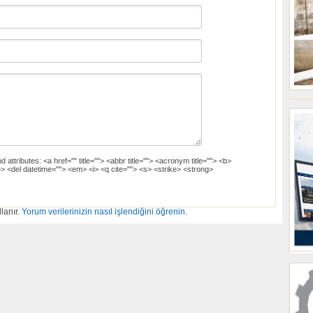
d attributes:
<a href="" title=""> <abbr title=""> <acronym title=""> <b>
> <del datetime=""> <em> <i> <q cite=""> <s> <strike> <strong>
lanır.
Yorum verilerinizin nasıl işlendiğini öğrenin.