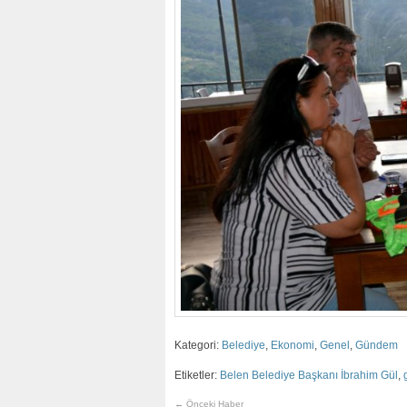
Kategori:
Belediye
,
Ekonomi
,
Genel
,
Gündem
Etiketler:
Belen Belediye Başkanı İbrahim Gül
,
← Önceki Haber