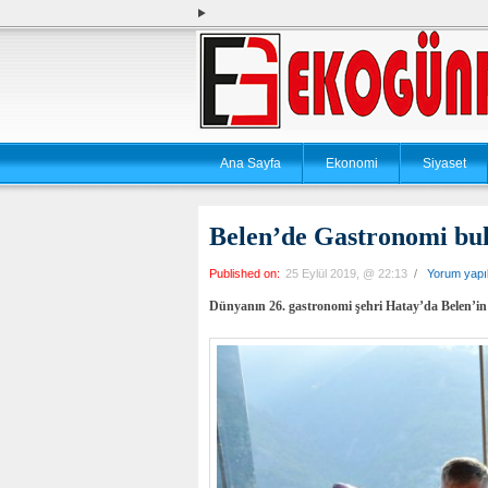
Ana Sayfa
Ekonomi
Siyaset
Belen’de Gastronomi bu
Published on:
25 Eylül 2019, @ 22:13
/
Yorum yap
Dünyanın 26. gastronomi şehri Hatay’da Belen’in ün