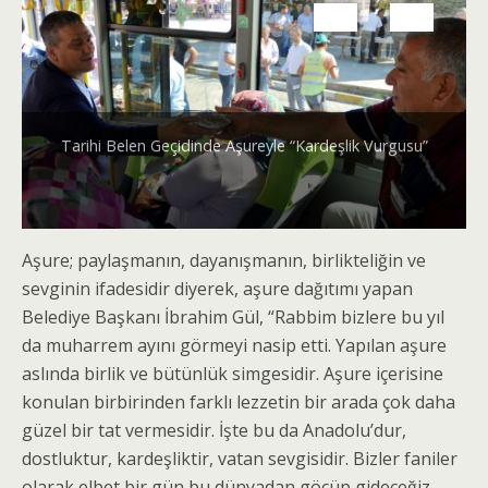
Tarihi Belen Geçidinde Aşureyle “Kardeşlik Vurgusu”
Aşure; paylaşmanın, dayanışmanın, birlikteliğin ve
sevginin ifadesidir diyerek, aşure dağıtımı yapan
Belediye Başkanı İbrahim Gül, “Rabbim bizlere bu yıl
da muharrem ayını görmeyi nasip etti. Yapılan aşure
aslında birlik ve bütünlük simgesidir. Aşure içerisine
konulan birbirinden farklı lezzetin bir arada çok daha
güzel bir tat vermesidir. İşte bu da Anadolu’dur,
dostluktur, kardeşliktir, vatan sevgisidir. Bizler faniler
olarak elbet bir gün bu dünyadan göçüp gideceğiz,