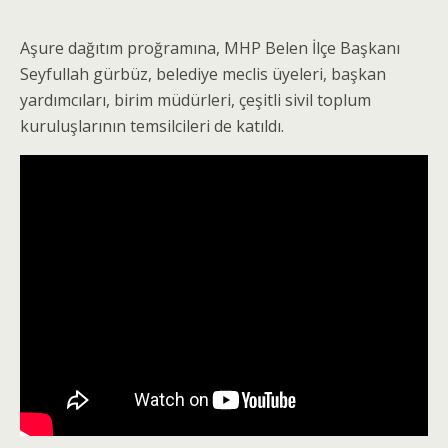
Aşure dağıtım proğramına, MHP Belen İlçe Başkanı
Seyfullah gürbüz, belediye meclis üyeleri, başkan
yardımcıları, birim müdürleri, çeşitli sivil toplum
kuruluşlarının temsilcileri de katıldı.