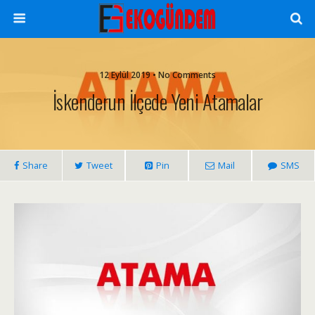
12 Eylül 2019 • No Comments
İskenderun İlçede Yeni Atamalar
Share
Tweet
Pin
Mail
SMS