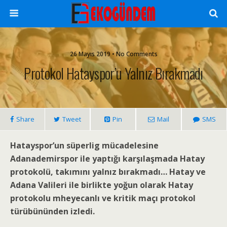
26 Mayıs 2019 • No Comments
Protokol Hatayspor’u Yalnız Bırakmadı
Share
Tweet
Pin
Mail
SMS
Hatayspor’un süperlig mücadelesine
Adanademirspor ile yaptığı karşılaşmada Hatay
protokolü, takımını yalnız bırakmadı… Hatay ve
Adana Valileri ile birlikte yoğun olarak Hatay
protokolu mheyecanlı ve kritik maçı protokol
türübününden izledi.