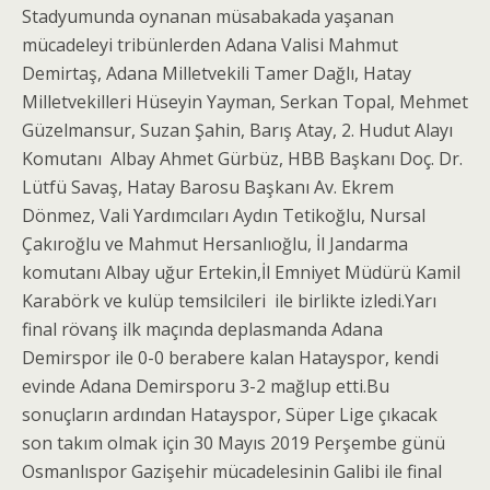
Stadyumunda oynanan müsabakada yaşanan
mücadeleyi tribünlerden Adana Valisi Mahmut
Demirtaş, Adana Milletvekili Tamer Dağlı, Hatay
Milletvekilleri Hüseyin Yayman, Serkan Topal, Mehmet
Güzelmansur, Suzan Şahin, Barış Atay, 2. Hudut Alayı
Komutanı Albay Ahmet Gürbüz, HBB Başkanı Doç. Dr.
Lütfü Savaş, Hatay Barosu Başkanı Av. Ekrem
Dönmez, Vali Yardımcıları Aydın Tetikoğlu, Nursal
Çakıroğlu ve Mahmut Hersanlıoğlu, İl Jandarma
komutanı Albay uğur Ertekin,İl Emniyet Müdürü Kamil
Karabörk ve kulüp temsilcileri ile birlikte izledi.Yarı
final rövanş ilk maçında deplasmanda Adana
Demirspor ile 0-0 berabere kalan Hatayspor, kendi
evinde Adana Demirsporu 3-2 mağlup etti.Bu
sonuçların ardından Hatayspor, Süper Lige çıkacak
son takım olmak için 30 Mayıs 2019 Perşembe günü
Osmanlıspor Gazişehir mücadelesinin Galibi ile final