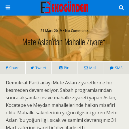
21 Mart 2019 • No Comments
Mete Aslan’dan Mahalle Ziyareti
Share
Tweet
Pin
Mail
SMS
Demokrat Parti adayı Mete Aslan ziyaretlerine hız
kesmeden devam ediyor. Sabah programlarından
sonra akşamları ev ve mahalle ziyareti yapan Aslan,
Kocatepe ve Meydan mahallelerinde halkın misafiri
oldu. Mahalle sakinlerinin yoğun ilgisini gören Mete
Aslan ‘bu yoğun ilgi, sıcak ve samimi davranışınız 31
Mart zaferine işarettir’ diye ifade etti.