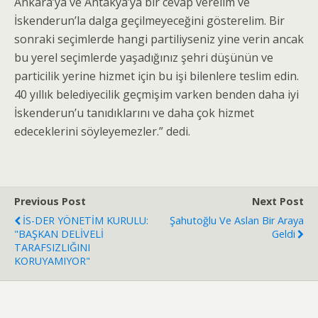
Ankara’ya ve Antakya’ya bir cevap verelim ve
İskenderun’la dalga geçilmeyeceğini gösterelim. Bir
sonraki seçimlerde hangi partiliyseniz yine verin ancak
bu yerel seçimlerde yaşadığınız şehri düşünün ve
particilik yerine hizmet için bu işi bilenlere teslim edin.
40 yıllık belediyecilik geçmişim varken benden daha iyi
İskenderun’u tanıdıklarını ve daha çok hizmet
edeceklerini söyleyemezler.” dedi.
Previous Post
Next Post
İS-DER YÖNETİM KURULU:
Şahutoğlu Ve Aslan Bir Araya
"BAŞKAN DELİVELİ
Geldi
TARAFSIZLIĞINI
KORUYAMIYOR"