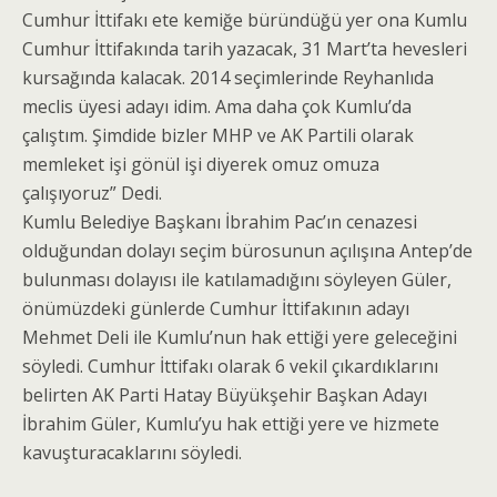
Cumhur İttifakı ete kemiğe büründüğü yer ona Kumlu
Cumhur İttifakında tarih yazacak, 31 Mart’ta hevesleri
kursağında kalacak. 2014 seçimlerinde Reyhanlıda
meclis üyesi adayı idim. Ama daha çok Kumlu’da
çalıştım. Şimdide bizler MHP ve AK Partili olarak
memleket işi gönül işi diyerek omuz omuza
çalışıyoruz” Dedi.
Kumlu Belediye Başkanı İbrahim Pac’ın cenazesi
olduğundan dolayı seçim bürosunun açılışına Antep’de
bulunması dolayısı ile katılamadığını söyleyen Güler,
önümüzdeki günlerde Cumhur İttifakının adayı
Mehmet Deli ile Kumlu’nun hak ettiği yere geleceğini
söyledi. Cumhur İttifakı olarak 6 vekil çıkardıklarını
belirten AK Parti Hatay Büyükşehir Başkan Adayı
İbrahim Güler, Kumlu’yu hak ettiği yere ve hizmete
kavuşturacaklarını söyledi.