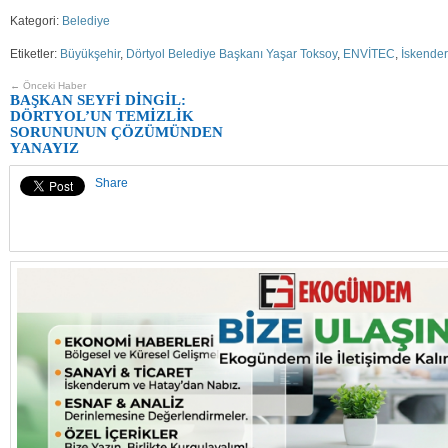
Kategori:
Belediye
Etiketler:
Büyükşehir
,
Dörtyol Belediye Başkanı Yaşar Toksoy
,
ENVİTEC
,
İskenderu
← Önceki Haber
BAŞKAN SEYFİ DİNGİL:
DÖRTYOL’UN TEMİZLİK
SORUNUNUN ÇÖZÜMÜNDEN
YANAYIZ
Share