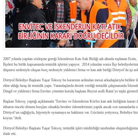
2007 yılında yapılan sözleşme gereği İskenderun Katı Atık Birliği adı altında toplanan Erzin
İlçeleri bu birlik kapsamında temizlik işlerini yapıyor. 2014 yılından sonra İlçe belediyeleri
düşmesi nedeniyle oluşan borç nedeniyle yüklenici firma ve katı atık birliği Dörtyol’da işi ask
Dörtyol Belediye Başkanı Yaşar Toksoy bu kararının ardından mesai arkadaşlarıyla birlikte ilç
eline aldığı faraş ile temizlik yaptı. Vatandaşlarda destek verdiği temizlik çalışmasında İske
Dingil ve yüklenici firma Envitec yönetim kurulu başkanı Beyrut asıllı Rami’ye tepki gösterd
Başkan Toksoy, yaptığı açıklamada “Envitec ve İskenderun Körfez katı atık birliğinin kararı
itibaren önceki dönem borçları olmakla beraber ödemelerimizi yaptık ancak son zamanlarda ol
Dörtyol’un sağlığıyla, hijyeniyle oynamaya ne hakkınız var. Gücünüz yetiyorsa, Belediye hi
koyun.”dedi.
Dörtyol Belediye Başkanı Yaşar Toksoy, temizlik işleri müdürlüğü tarafından oluşturduğumu
ifade etti.