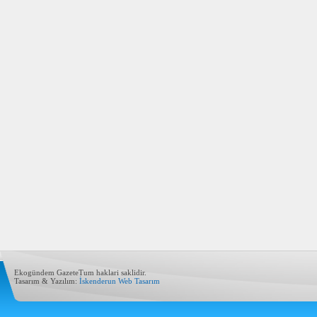
Ekogündem GazeteTum haklari saklidir.
Tasarım & Yazılım:
İskenderun Web Tasarım