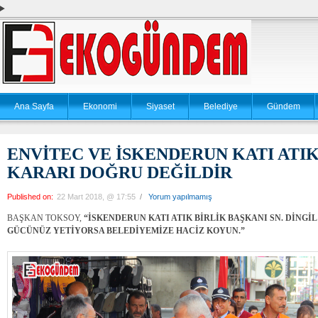
Ana Sayfa
Ekonomi
Siyaset
Belediye
Gündem
ENVİTEC VE İSKENDERUN KATI ATIK
KARARI DOĞRU DEĞİLDİR
Published on:
22 Mart 2018, @ 17:55
/
Yorum yapılmamış
BAŞKAN TOKSOY,
“İSKENDERUN KATI ATIK BİRLİK BAŞKANI SN. DİNGİ
GÜCÜNÜZ YETİYORSA BELEDİYEMİZE HACİZ KOYUN.”