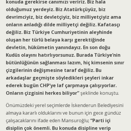
konuda gerekirse canımızı veririz. Biz hala
olduğumuz yerdeyiz. Biz Atatürkçüyüz, biz
devrimciyiz, biz devletçiyiz, biz milliyetçiyiz ama
onların anladığı dilde milliyetçi değiliz. Kafatasçı
değiliz. Biz Türkiye Cumhuriyetinin aleyhinde
oluşan her türlü belaya karşı gerektiğinde
devletin, hükümetin yanındayız. En son doğu
Kudüs olayını hatırlıyorsunuz. Burada Türkiye’nin
bütünlüğünün sağlanması lazım, hiç kimsenin sınır
çizgilerinin değişmesine taraf değiliz. Bu
arkadaşlar geçmişte söyledikleri şeyleri inkar
ederek bugün CHP’ye laf çarpmaya çalışıyorlar.
Onların çizgisini herkes biliyor”
şeklinde konuştu.
Önümüzdeki yerel seçimlerde İskenderun Belediyesini
almaya kararlı olduklarını ve bunun için gece gündüz
çalışacaklarını ifade eden Mansuroğlu;
“Parti içi
disiplin çok önemli. Bu konuda disipline verip