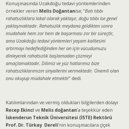
Konuşmasında Uzakdoğu tedavi yöntemlerinden
örnekler veren
Melis Doğantan
ise; “
Batı tıbbı
rahatsızlıklara lokal olarak yaklaşır, doğu tıbbı ise genel
yaklaşmaktadır. Rahatsızlık meydana geldikten sonra
müdahale hem zor hem de başarması zor bir süreçtir,
ama Uzakdoğu tedavi yöntemleri yaşam kalitesini
artırmayı hedeflediğinden her an için vücudumuzu
dinleyerek rahatsızlık başlamadan çözmeyi
amaçlamaktadır. Dilimiz ve yüz hatlarımız bize
rahatsızlıklarımızın sinyallerini vermektedir. Önemli olan
onu okuyup müdahale etmektir
” dedi.
Katılımlarından ve vermiş oldukları bilgilerden dolayı
Recep Ekinci
ve
Melis doğantan
’a teşekkür eden
İskenderun Teknik Üniversitesi (İSTE) Rektörü
Prof. Dr. Türkay Dereli
’nin konuşmacılara çiçek