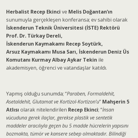
Herbalist Recep Ekinci
ve
Melis Doğantan’ın
sunumuyla gerçekleşen konferansa; ev sahibi olarak
İskenderun Teknik Üniversitesi (İSTE) Rektörü
Prof. Dr. Türkay Dereli,
İskenderun Kaymakamı Recep Soytürk,
Arsuz Kaymakamı Musa Sarı, İskenderun Deniz Üs
Komutanı Kurmay Albay Aykar Tekin
ile
akademisyen, öğrenci ve vatandaşlar katıldı.
Yapmış olduğu sunumda; “
Paraben, Formaldehit,
Asetaldehit, Glutamat ve Kortizol-Kortizon’u
”
Mahşerin 5
Atlısı
olarak nitelendirilen
Recep Ekinci
; “
İnsan
vücuduna gerek ilaçlar, gerekse plastik ve sentetik
maddeler aracılıyla geçen bu 5 madde hücrelerin yapısını
bozmakta, tümör ve kansere sebep olmaktadır. Bilindiği