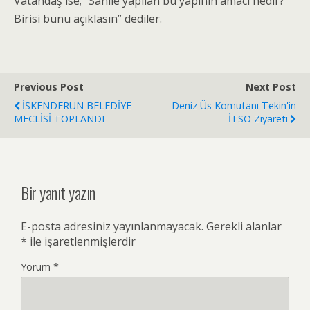
Vatandaş ise; “Sahile yapılan bu yapının amacı nedir?
Birisi bunu açıklasın” dediler.
Previous Post
Next Post
İSKENDERUN BELEDİYE
Deniz Üs Komutanı Tekin'in
MECLİSİ TOPLANDI
İTSO Ziyareti
Bir yanıt yazın
E-posta adresiniz yayınlanmayacak.
Gerekli alanlar
*
ile işaretlenmişlerdir
Yorum
*