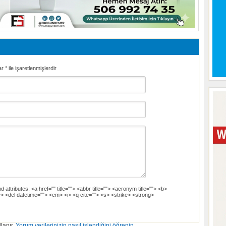
ar
*
ile işaretlenmişlerdir
d attributes:
<a href="" title=""> <abbr title=""> <acronym title=""> <b>
> <del datetime=""> <em> <i> <q cite=""> <s> <strike> <strong>
lanır.
Yorum verilerinizin nasıl işlendiğini öğrenin.