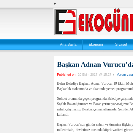
Ana Sayfa
Ekonomi
Siyaset
Başkan Adnan Vurucu’d
Published on:
20 Ekim 2017, @ 15:27
/
Yorum yap
Belen Belediye Başkanı Adnan Vurucu, 19 Ekim Muhtar
Başkanlık makamında ve akabinde yemek programında 
Sohbet ortamında geçen programda Belediye çalışmala
Sağlık Bakanlığımızca ve Pazar yerine yapacağımız Be
asfalt çalışmamız Derebahçe mahallemizde, Şehitler Ab
kullandı.
Başkan Vurucu’nun günün anlam ve önemine ilişkin ya
milletimizle, devletimiz arasında köprü vazifesi görer