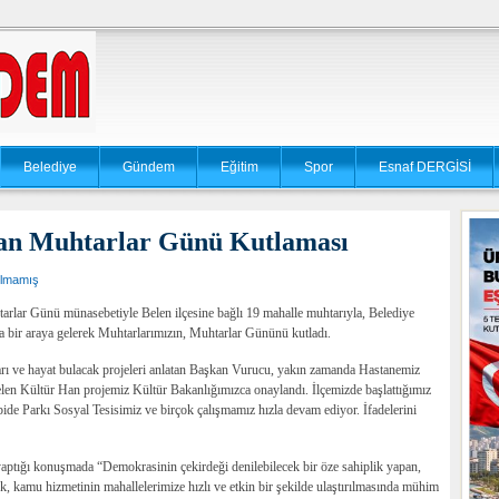
Belediye
Gündem
Eğitim
Spor
Esnaf DERGİSİ
an Muhtarlar Günü Kutlaması
ılmamış
lar Günü münasebetiyle Belen ilçesine bağlı 19 mahalle muhtarıyla, Belediye
bir araya gelerek Muhtarlarımızın, Muhtarlar Gününü kutladı.
rı ve hayat bulacak projeleri anlatan Başkan Vurucu, yakın zamanda Hastanemiz
len Kültür Han projemiz Kültür Bakanlığımızca onaylandı. İlçemizde başlattığımız
ide Parkı Sosyal Tesisimiz ve birçok çalışmamız hızla devam ediyor. İfadelerini
ptığı konuşmada “Demokrasinin çekirdeği denilebilecek bir öze sahiplik yapan,
ek, kamu hizmetinin mahallelerimize hızlı ve etkin bir şekilde ulaştırılmasında mühim