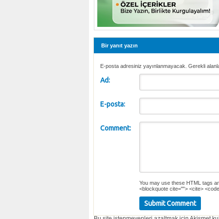
Bir yanıt yazın
E-posta adresiniz yayınlanmayacak. Gerekli alanl
Ad:
E-posta:
Comment:
You may use these
HTML
tags an
<blockquote cite=""> <cite> <code
Bu site istenmeyenleri azaltmak için Akismet kul