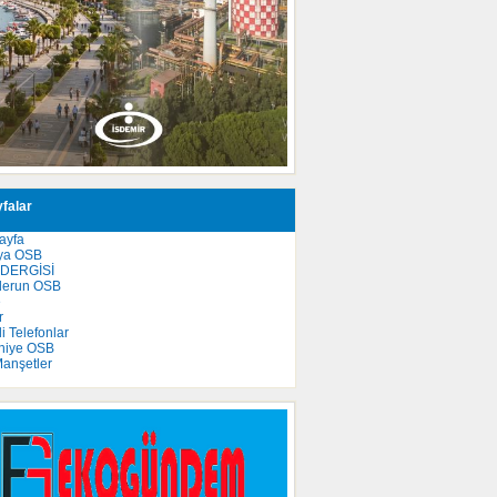
falar
ayfa
ya OSB
 DERGİSİ
derun OSB
e
r
 Telefonlar
niye OSB
anşetler