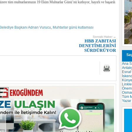
 üzere tüm muhtarlarımızın 19 Ekim Muhtarlar Günü’nü kutluyor, hayırlı ve başarılı
Belediye Başkanı Adnan Vurucu
,
Muhtarlar günü kutlaması
Sonraki Haber →
HBB ZABITASI
DENETİMLERİNİ
SÜRDÜRÜYOR
Say
Ana S
Antak
Esnaf
İsken
Küny
Linkle
Önemli
Osma
Tüm M
Yazar