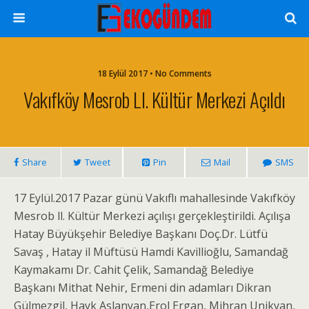
18 Eylül 2017 • No Comments
Vakıfköy Mesrob Ll. Kültür Merkezi Açıldı
Share
Tweet
Pin
Mail
SMS
17 Eylül.2017 Pazar günü Vakıflı mahallesinde Vakıfköy
Mesrob ll. Kültür Merkezi açılışı gerçekleştirildi. Açılışa
Hatay Büyükşehir Belediye Başkanı Doç.Dr. Lütfü
Savaş , Hatay il Müftüsü Hamdi Kavillioğlu, Samandağ
Kaymakamı Dr. Cahit Çelik, Samandağ Belediye
Başkanı Mithat Nehir, Ermeni din adamları Dikran
Gülmezgil, Hayk Aslanyan,Erol Ergan, Mihran Unikyan,