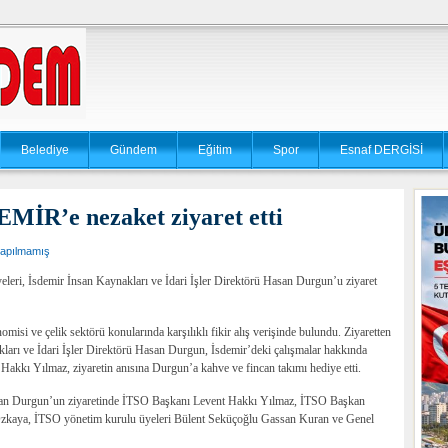
Belediye
Gündem
Eğitim
Spor
Esnaf DERGİSİ
MİR’e nezaket ziyaret etti
apılmamış
eleri, İsdemir İnsan Kaynakları ve İdari İşler Direktörü Hasan Durgun’u ziyaret
omisi ve çelik sektörü konularında karşılıklı fikir alış verişinde bulundu. Ziyaretten
ları ve İdari İşler Direktörü Hasan Durgun, İsdemir’deki çalışmalar hakkında
akkı Yılmaz, ziyaretin anısına Durgun’a kahve ve fincan takımı hediye etti.
Hasan Durgun’un ziyaretinde İTSO Başkanı Levent Hakkı Yılmaz, İTSO Başkan
zkaya, İTSO yönetim kurulu üyeleri Bülent Seküçoğlu Gassan Kuran ve Genel