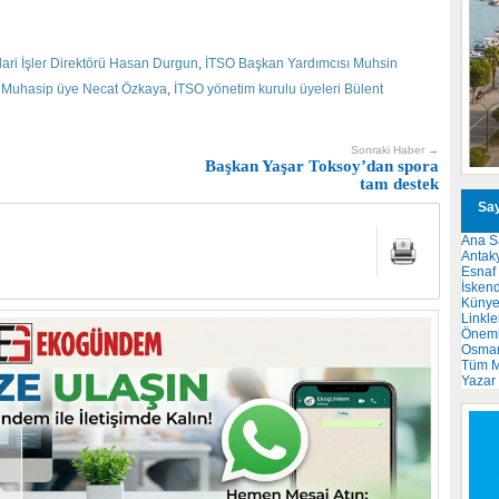
dari İşler Direktörü Hasan Durgun
,
İTSO Başkan Yardımcısı Muhsin
 Muhasip üye Necat Özkaya
,
İTSO yönetim kurulu üyeleri Bülent
Sonraki Haber →
Başkan Yaşar Toksoy’dan spora
tam destek
Say
Ana S
Antak
Esnaf
İsken
Küny
Linkle
Önemli
Osma
Tüm M
Yazar