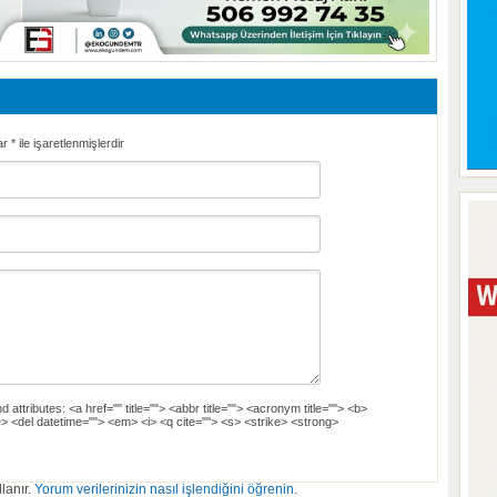
ar
*
ile işaretlenmişlerdir
d attributes:
<a href="" title=""> <abbr title=""> <acronym title=""> <b>
> <del datetime=""> <em> <i> <q cite=""> <s> <strike> <strong>
lanır.
Yorum verilerinizin nasıl işlendiğini öğrenin.