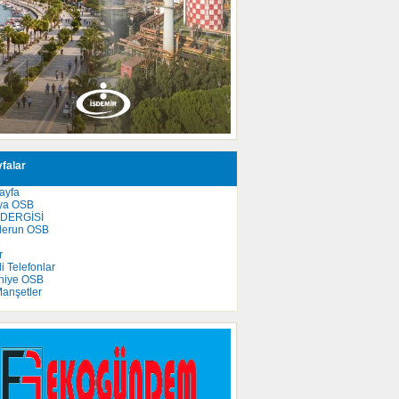
falar
ayfa
ya OSB
 DERGİSİ
derun OSB
e
r
 Telefonlar
niye OSB
anşetler