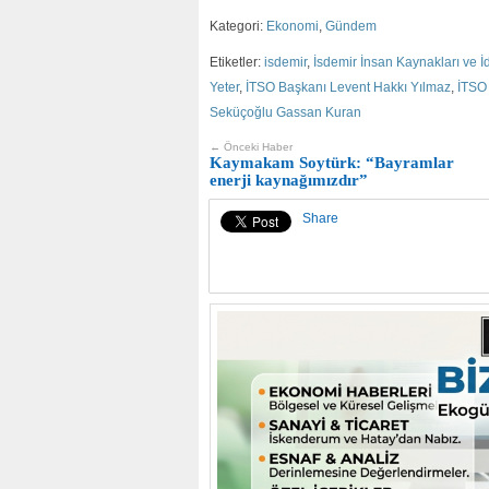
Kategori:
Ekonomi
,
Gündem
Etiketler:
isdemir
,
İsdemir İnsan Kaynakları ve İ
Yeter
,
İTSO Başkanı Levent Hakkı Yılmaz
,
İTSO
Seküçoğlu Gassan Kuran
← Önceki Haber
Kaymakam Soytürk: “Bayramlar
enerji kaynağımızdır”
Share