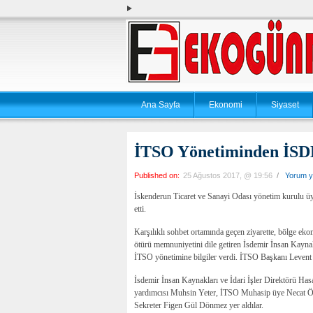
Ana Sayfa
Ekonomi
Siyaset
İTSO Yönetiminden İSDE
Published on:
25 Ağustos 2017, @ 19:56
/
Yorum y
İskenderun Ticaret ve Sanayi Odası yönetim kurulu üy
etti.
Karşılıklı sohbet ortamında geçen ziyarette, bölge ekon
ötürü memnuniyetini dile getiren İsdemir İnsan Kaynak
İTSO yönetimine bilgiler verdi. İTSO Başkanı Levent H
İsdemir İnsan Kaynakları ve İdari İşler Direktörü 
yardımcısı Muhsin Yeter, İTSO Muhasip üye Necat Ö
Sekreter Figen Gül Dönmez yer aldılar.