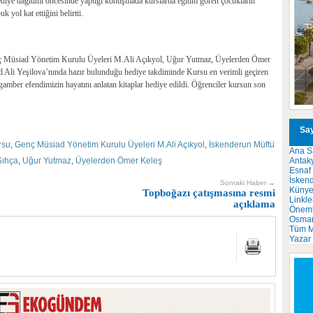
e dağıtımı öncesinde yaptığı konuşmada kurslarda eğitim gören çocukların
 yol kat ettiğini belirtti.
nç Müsiad Yönetim Kurulu Üyeleri M.Ali Açıkyol, Uğur Yutmaz, Üyelerden Ömer
i Yeşilova’nında hazır bulunduğu hediye takdiminde Kursu en verimli geçiren
Peygamber efendimizin hayatını anlatan kitaplar hediye edildi. Öğrenciler kursun son
Say
rsu
,
Genç Müsiad Yönetim Kurulu Üyeleri M.Ali Açıkyol
,
İskenderun Müftü
Ana S
Antak
Şıhça
,
Uğur Yutmaz
,
Üyelerden Ömer Keleş
Esnaf
İsken
Sonraki Haber →
Küny
Topboğazı çatışmasına resmi
Linkle
açıklama
Önemli
Osma
Tüm M
Yazar