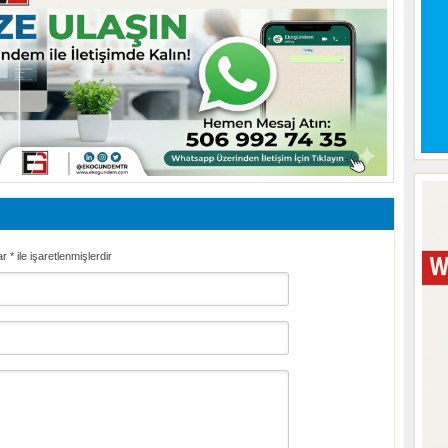
ar
*
ile işaretlenmişlerdir