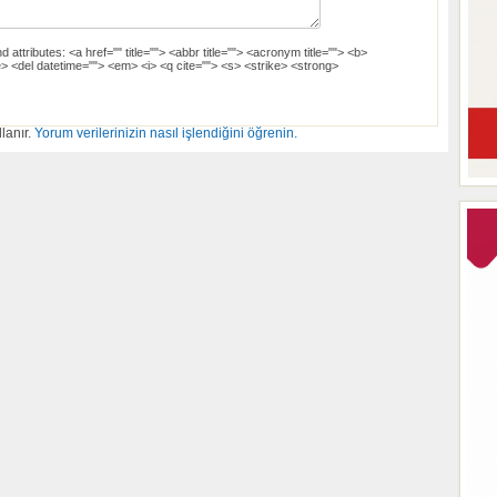
d attributes:
<a href="" title=""> <abbr title=""> <acronym title=""> <b>
> <del datetime=""> <em> <i> <q cite=""> <s> <strike> <strong>
lanır.
Yorum verilerinizin nasıl işlendiğini öğrenin.