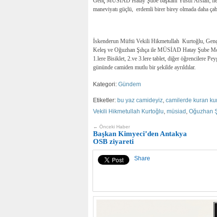
Genç MÜSİAD Hatay Şube başkanı Yusuf Arslan, hediy
maneviyatı güçlü, erdemli birer birey olmada daha çabuk
İskenderun Müftü Vekili Hikmetullah Kurtoğlu, Ge
Keleş ve Oğuzhan Şıhça ile MÜSİAD Hatay Şube Md Al
1.lere Bisiklet, 2.ve 3.lere tablet, diğer öğrencilere 
gününde camiden mutlu bir şekilde ayrıldılar.
Kategori:
Gündem
Etiketler:
bu yaz camideyiz
,
camilerde kuran ku
Vekili Hikmetullah Kurtoğlu
,
müsiad
,
Oğuzhan 
← Önceki Haber
Başkan Kimyeci’den Antakya
OSB ziyareti
Share