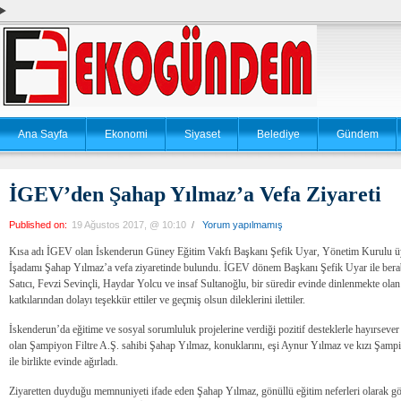
Ana Sayfa
Ekonomi
Siyaset
Belediye
Gündem
İGEV’den Şahap Yılmaz’a Vefa Ziyareti
Published on:
19 Ağustos 2017, @ 10:10
/
Yorum yapılmamış
Kısa adı İGEV olan İskenderun Güney Eğitim Vakfı Başkanı Şefik Uyar, Yönetim Kurulu üyele
İşadamı Şahap Yılmaz’a vefa ziyaretinde bulundu. İGEV dönem Başkanı Şefik Uyar ile berab
Satıcı, Fevzi Sevinçli, Haydar Yolcu ve insaf Sultanoğlu, bir süredir evinde dinlenmekte ola
katkılarından dolayı teşekkür ettiler ve geçmiş olsun dileklerini ilettiler.
İskenderun’da eğitime ve sosyal sorumluluk projelerine verdiği pozitif desteklerle hayırsever
olan Şampiyon Filtre A.Ş. sahibi Şahap Yılmaz, konuklarını, eşi Aynur Yılmaz ve kızı Şam
ile birlikte evinde ağırladı.
Ziyaretten duyduğu memnuniyeti ifade eden Şahap Yılmaz, gönüllü eğitim neferleri olarak g