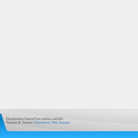
Ekogündem GazeteTum haklari saklidir.
Tasarım & Yazılım:
İskenderun Web Tasarım