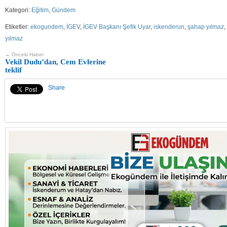
Kategori:
Eğitim
,
Gündem
Etiketler:
ekogundem
,
İGEV
,
İGEV Başkanı Şefik Uyar
,
iskenderun
,
şahap yılmaz
,
yılmaz
← Önceki Haber
Vekil Dudu’dan, Cem Evlerine
teklif
Share