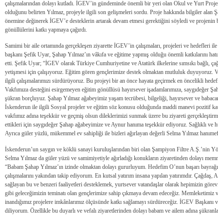
çalışmalarından dolayı kutladı. İGEV’in gündeminde önemli bir yeri olan Okul ve Yurt Projesi i
olduğunu belirten Yılmaz, projeyle ilgili son gelişmeleri sordu. Proje hakkında bilgiler alan Şa
önemine değinerek İGEV’e desteklerin artarak devam etmesi gerektiğini söyledi ve projenin b
gönüllülerini katkı yapmaya çağırdı.
Samimi bir aile ortamında gerçekleşen ziyarette İGEV’in çalışmaları, projeleri ve hedefleri ile
başkanı Şefik Uyar, Şahap Yılmaz’ın vâkıfa ve eğitime yapmış olduğu önemli katkılarını hatı
etti. Şefik Uyar; “İGEV olarak Türkiye Cumhuriyetine ve Atatürk ilkelerine sımsıkı bağlı, çağ
yetişmesi için çalışıyoruz. Eğitim gören gençlerimize destek olmaktan mutluluk duyuyoruz. V
ilgili çalışmalarımızı sürdürüyoruz. Bu projeyi bir an önce hayata geçirmek en öncelikli hede
Vakfımıza desteğini esirgemeyen eğitim gönüllüsü hayırsever işadamlarımıza, saygıdeğer Ş
şükran borçluyuz. Şahap Yılmaz ağabeyimiz yaşam tecrübesi, bilgeliği, hayırsever ve babacan
İskenderun ile ilgili Sosyal projeler ve eğitim söz konusu olduğunda maddi manevi pozitif kat
vakfımız adına teşekkür ve geçmiş olsun dileklerimizi sunmak üzere bu ziyareti gerçekleştirm
ettikleri için saygıdeğer Şahap ağabeyimize ve Aynur hanıma teşekkür ediyoruz. Sağlıklı ve h
Ayrıca güler yüzlü, mükemmel ev sahipliği ile bizleri ağırlayan değerli Selma Yılmaz hanıme
İskenderun’un saygın ve köklü sanayi kuruluşlarından biri olan Şampiyon Filtre A.Ş.’nin Yö
Selma Yılmaz da güler yüzü ve samimiyetiyle ağırladığı konukların ziyaretinden dolayı memnu
“Babam Şahap Yılmaz’ın izinde olmaktan dolayı gururluyum. Hedefim O’nun başarı bayrağın
çalışmalarını yakından takip ediyorum. En kutsal yatırım insana yapılan yatırımdır. Çağdaş, A
sağlayan bu ve benzeri faaliyetleri desteklemek, yurtsever vatandaşlar olarak hepimizin göre
gibi geleceğimizin teminatı olan gençlerimize sahip çıkmaya devam edeceğiz. Memleketimiz v
inandığımız projelere imkânlarımız ölçüsünde katkı sağlamayı sürdüreceğiz. İGEV Başkanı ve 
diliyorum. Özellikle bu duyarlı ve vefalı ziyaretlerinden dolayı babam ve ailem adına şükran