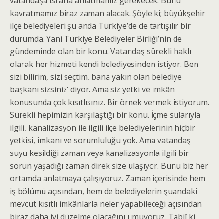
vatandaşa ısrarla anlatmamız gerekecek. Bunu
kavratmamız biraz zaman alacak. Şöyle ki; büyükşehir
ilçe belediyeleri şu anda Türkiye’de de tartışılır bir
durumda. Yani Türkiye Belediyeler Birliği’nin de
gündeminde olan bir konu. Vatandaş sürekli haklı
olarak her hizmeti kendi belediyesinden istiyor. Ben
sizi bilirim, sizi seçtim, bana yakın olan belediye
başkanı sizsiniz’ diyor. Ama siz yetki ve imkân
konusunda çok kısıtlısınız. Bir örnek vermek istiyorum.
Sürekli hepimizin karşılaştığı bir konu. İçme sularıyla
ilgili, kanalizasyon ile ilgili ilçe belediyelerinin hiçbir
yetkisi, imkanı ve sorumluluğu yok. Ama vatandaş
suyu kesildiği zaman veya kanalizasyonla ilgili bir
sorun yaşadığı zaman direk size ulaşıyor. Bunu biz her
ortamda anlatmaya çalışıyoruz. Zaman içerisinde hem
iş bölümü açısından, hem de belediyelerin şuandaki
mevcut kısıtlı imkânlarla neler yapabileceği açısından
biraz daha iyi düzelme olacağını umuyoruz. Tabiî ki