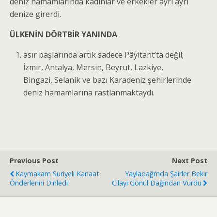
deniz hamamlarında kadınlar ve erkekler ayrı ayrı
denize girerdi.
ÜLKENİN DÖRTBİR YANINDA
asır başlarında artık sadece Pâyitaht’ta değil;
İzmir, Antalya, Mersin, Beyrut, Lazkiye,
Bingazi, Selanik ve bazı Karadeniz şehirlerinde
deniz hamamlarına rastlanmaktaydı.
Previous Post
Next Post
Kaymakam Suriyeli Kanaat
Yayladağı’nda Şairler Bekir
Önderlerini Dinledi
Cılayı Gönül Dağından Vurdu