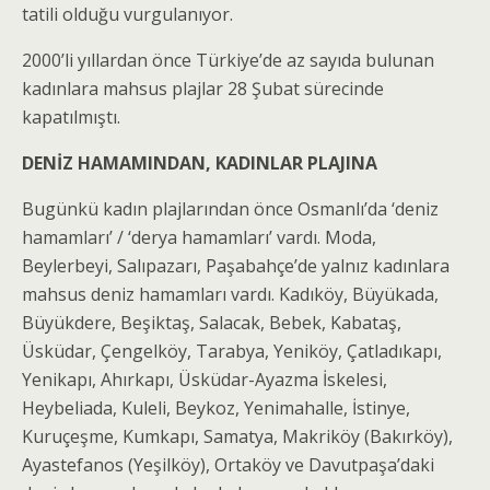
tatili olduğu vurgulanıyor.
2000’li yıllardan önce Türkiye’de az sayıda bulunan
kadınlara mahsus plajlar 28 Şubat sürecinde
kapatılmıştı.
DENİZ HAMAMINDAN, KADINLAR PLAJINA
Bugünkü kadın plajlarından önce Osmanlı’da ‘deniz
hamamları’ / ‘derya hamamları’ vardı. Moda,
Beylerbeyi, Salıpazarı, Paşabahçe’de yalnız kadınlara
mahsus deniz hamamları vardı. Kadıköy, Büyükada,
Büyükdere, Beşiktaş, Salacak, Bebek, Kabataş,
Üsküdar, Çengelköy, Tarabya, Yeniköy, Çatladıkapı,
Yenikapı, Ahırkapı, Üsküdar-Ayazma İskelesi,
Heybeliada, Kuleli, Beykoz, Yenimahalle, İstinye,
Kuruçeşme, Kumkapı, Samatya, Makriköy (Bakırköy),
Ayastefanos (Yeşilköy), Ortaköy ve Davutpaşa’daki