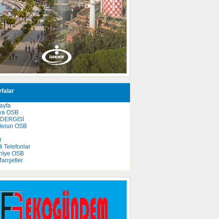
falar
ayfa
ya OSB
 DERGİSİ
derun OSB
e
r
 Telefonlar
niye OSB
anşetler