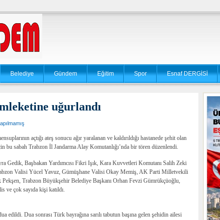
Belediye
Gündem
Eğitim
Spor
Esnaf DERGİSİ
mleketine uğurlandı
apılmamış
nsuplarının açtığı ateş sonucu ağır yaralanan ve kaldırıldığı hastanede şehit olan
n bu sabah Trabzon İl Jandarma Alay Komutanlığı’nda bir tören düzenlendi.
yra Gedik, Başbakan Yardımcısı Fikri Işık, Kara Kuvvetleri Komutanı Salih Zeki
abzon Valisi Yücel Yavuz, Gümüşhane Valisi Okay Memiş, AK Parti Milletvekili
k Pekşen, Trabzon Büyükşehir Belediye Başkanı Orhan Fevzi Gümrükçüoğlu,
 ve çok sayıda kişi katıldı.
 edildi. Dua sonrası Türk bayrağına sarılı tabutun başına gelen şehidin ailesi