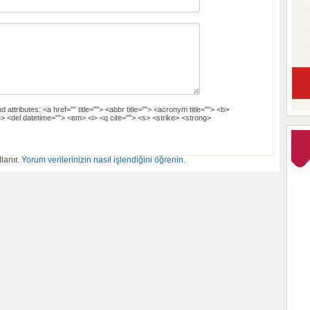
d attributes:
<a href="" title=""> <abbr title=""> <acronym title=""> <b>
> <del datetime=""> <em> <i> <q cite=""> <s> <strike> <strong>
lanır.
Yorum verilerinizin nasıl işlendiğini öğrenin.