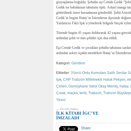
gözyaşlarına boğuldu. Şehidin eşi Cemile Gedik “Şehit
Gedik ise babalarının tabutunu öptü. Askeri manga ta
götürülmek üzere havaalanına gönderildi. Şehit Astsu
Gedik’in bugün Hatay’ın İskenderun ilçesinde doğum gü
Yardımcısı Fikri Işık’a yönelerek bölgede birçok eyle
Törende bugün 41 yaşını doldurarak 42 yaşına girece
ardından şehit ve tüm şehitler için dua edildi.
Eşi Cemile Gedik ve çocukları şehidin tabutuna sarıl
ardından askeri uçakla memleketi Hatay’ın İskenderun 
Kategori:
Gündem
Etiketler:
3'üncü Ordu Komutanı Salih Serdar S
Işık
,
CHP Trabzon Milletvekili Haluk Pekşen
,
e
Çimen
,
Gümüşhane Valisi Okay Memiş
,
hatay
,
Çolak
,
maçka
,
terör
,
Trabzon
,
Trabzon Büyükşe
Yavuz
← Önceki Haber
İLK KİTABI İGC’YE
İMZALADI
Share