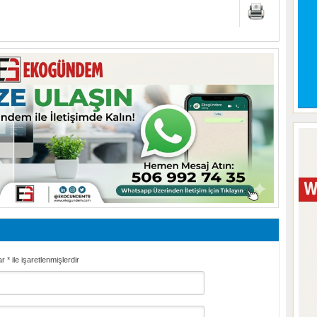
ar
*
ile işaretlenmişlerdir