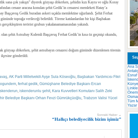
lik sana çok yakıştı” diyerek gözyaşı dökerken, şehidin kızı Kayra ve oğlu Koray
rafından cenaze aracına konulan şehit Gedik’in cenazesi memleketi Hatay’a
bay Başçavuş Gedik buradan askeri uçakla memlektine uğurlandı. Şehit Ferhat
nünde toprağa verileceği belirtildi. Törene katılanlardan bir kişi Başbakan
m gerçekleştiren terörist grubun yakalanamamasından yakındı.
k olan şehit Astsubay Kıdemli Başçavuş Ferhat Gedik’in kısa öz geçmişi okundu,
arak gözyaşı dökerken, şehit astsubayın cenazesi doğum gününde düzenlenen törenin
ilçesine gönderildi.
Say
Ana S
Antak
Esnaf
avaş
,
AK Parti Milletvekili Ayşe Sula Köseoğlu
,
Başbakan Yardımcısı Fikri
İsken
Küny
kogundem
,
ferhat gedik
,
Gümüşhane Belediye Başkanı Ercan
Linkle
iskenderun
,
iskenderunlu şehit
,
Kara Kuvvetleri Komutanı Salih Zeki
Önemli
Osma
hir Belediye Başkanı Orhan Fevzi Gümrükçüoğlu
,
Trabzon Valisi Yücel
Tüm M
Yazar
Sonraki Haber →
“Halkçı belediyecilik bizim işimiz”