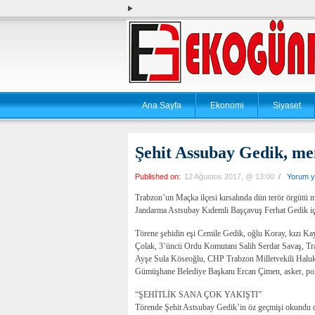
Ana Sayfa
Ekonomi
Siyaset
Şehit Assubay Gedik, me
Published on:
12 Ağustos 2017, @ 13:00
/
Yorum y
Trabzon’un Maçka ilçesi kırsalında dün terör örgütü me
Jandarma Astsubay Kıdemli Başçavuş Ferhat Gedik içi
Törene şehidin eşi Cemile Gedik, oğlu Koray, kızı Ka
Çolak, 3’üncü Ordu Komutanı Salih Serdar Savaş, Tr
Ayşe Sula Köseoğlu, CHP Trabzon Milletvekili Halu
Gümüşhane Belediye Başkanı Ercan Çimen, asker, polis
“ŞEHİTLİK SANA ÇOK YAKIŞTI”
Törende Şehit Astsubay Gedik’in öz geçmişi okundu dua