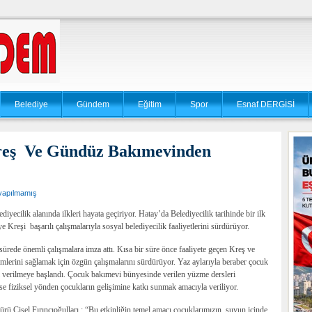
Belediye
Gündem
Eğitim
Spor
Esnaf DERGİSİ
reş Ve Gündüz Bakımevinden
yapılmamış
ecilik alanında ilkleri hayata geçiriyor. Hatay’da Belediyecilik tarihinde bir ilk
 Kreşi başarılı çalışmalarıyla sosyal belediyecilik faaliyetlerini sürdürüyor.
ede önemli çalışmalara imza attı. Kısa bir süre önce faaliyete geçen Kreş ve
imlerini sağlamak için özgün çalışmalarını sürdürüyor. Yaz aylarıyla beraber çocuk
 verilmeye başlandı. Çocuk bakımevi bünyesinde verilen yüzme dersleri
se fiziksel yönden çocukların gelişimine katkı sunmak amacıyla veriliyor.
Çisel Fırıncıoğulları : “Bu etkinliğin temel amacı çocuklarımızın suyun içinde