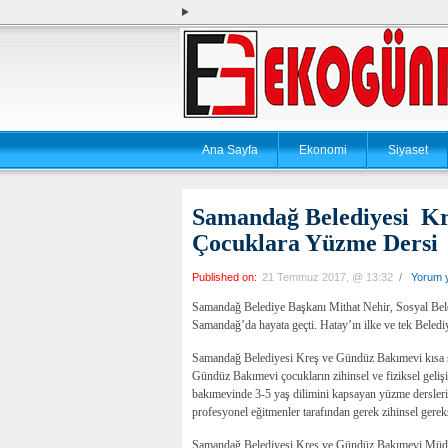
Ana Sayfa
Ekonomi
Siyaset
Samandağ Belediyesi K
Çocuklara Yüzme Dersi
Published on:
21 Temmuz 2017, @ 13:32
/
Yorum 
Samandağ Belediye Başkanı Mithat Nehir, Sosyal Belediy
Samandağ’da hayata geçti. Hatay’ın ilke ve tek Belediye
Samandağ Belediyesi Kreş ve Gündüz Bakımevi kısa sür
Gündüz Bakımevi çocukların zihinsel ve fiziksel geliş
bakımevinde 3-5 yaş dilimini kapsayan yüzme dersleri
profesyonel eğitmenler tarafından gerek zihinsel gerek
Samandağ Belediyesi Kreş ve Gündüz Bakımevi Müdürü 