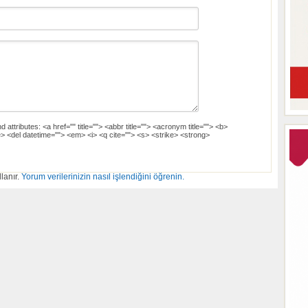
d attributes:
<a href="" title=""> <abbr title=""> <acronym title=""> <b>
> <del datetime=""> <em> <i> <q cite=""> <s> <strike> <strong>
lanır.
Yorum verilerinizin nasıl işlendiğini öğrenin.