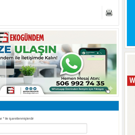
ar
*
ile işaretlenmişlerdir