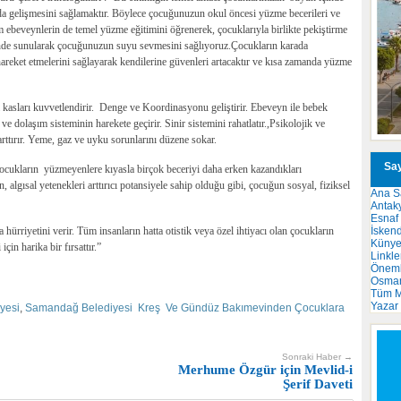
da gelişmesini sağlamaktır. Böylece çocuğunuzun okul öncesi yüzme becerileri ve
m ebeveynlerin de temel yüzme eğitimini öğrenerek, çocuklarıyla birlikte pekiştirme
iğinde sunularak çocuğunuzun suyu sevmesini sağlıyoruz.Çocukların karada
hareket etmelerini sağlayarak kendilerine güvenleri artacaktır ve kısa zamanda yüzme
kasları kuvvetlendirir. Denge ve Koordinasyonu geliştirir. Ebeveyn ile bebek
p ve dolaşım sisteminin harekete geçirir. Sinir sistemini rahatlatır.,Psikolojik ve
rttırır. Yeme, gaz ve uyku sorunlarını düzene sokar.
Say
ocukların yüzmeyenlere kıyasla birçok beceriyi daha erken kazandıkları
algısal yetenekleri arttırıcı potansiyele sahip olduğu gibi, çocuğun sosyal, fiziksel
Ana S
Antak
Esnaf
İsken
rriyetini verir. Tüm insanların hatta otistik veya özel ihtiyacı olan çocukların
Küny
için harika bir fırsattır.”
Linkle
Önemli
Osma
Tüm M
Yazar
yesi
,
Samandağ Belediyesi Kreş Ve Gündüz Bakımevinden Çocuklara
Sonraki Haber →
Merhume Özgür için Mevlid-i
Şerif Daveti