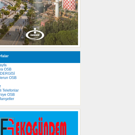
falar
ayfa
ya OSB
 DERGİSİ
derun OSB
e
r
 Telefonlar
niye OSB
anşetler