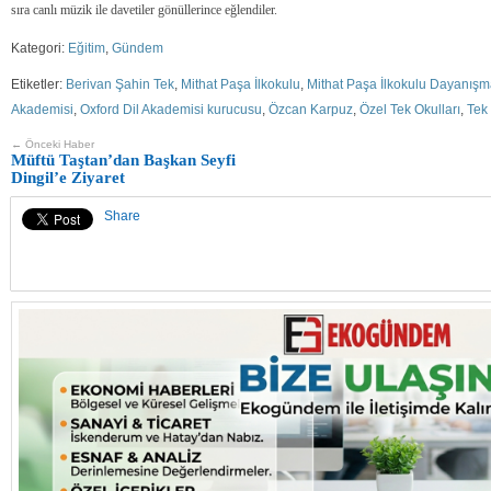
sıra canlı müzik ile davetiler gönüllerince eğlendiler.
Kategori:
Eğitim
,
Gündem
Etiketler:
Berivan Şahin Tek
,
Mithat Paşa İlkokulu
,
Mithat Paşa İlkokulu Dayanış
Akademisi
,
Oxford Dil Akademisi kurucusu
,
Özcan Karpuz
,
Özel Tek Okulları
,
Tek 
← Önceki Haber
Müftü Taştan’dan Başkan Seyfi
Dingil’e Ziyaret
Share