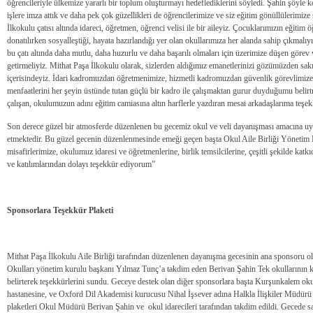
öğrencileriyle ülkemize yararlı bir toplum oluşturmayı hedeflediklerini söyledi. Şahin şöyle 
işlere imza attık ve daha pek çok güzellikleri de öğrencilerimize ve siz eğitim gönüllülerimiz
İlkokulu çatısı altında idareci, öğretmen, öğrenci velisi ile bir aileyiz. Çocuklarımızın eğitim
donatılırken sosyalleştiği, hayata hazırlandığı yer olan okullarımıza her alanda sahip çıkmalıy
bu çatı altında daha mutlu, daha huzurlu ve daha başarılı olmaları için üzerimize düşen görev
getirmeliyiz. Mithat Paşa İlkokulu olarak, sizlerden aldığımız emanetlerinizi gözümüzden sak
içerisindeyiz. İdari kadromuzdan öğretmenimize, hizmetli kadromuzdan güvenlik görevlimize 
menfaatlerini her şeyin üstünde tutan güçlü bir kadro ile çalışmaktan gurur duyduğumu belirt
çalışan, okulumuzun adını eğitim camiasına altın harflerle yazdıran mesai arkadaşlarıma teşe
Son derece güzel bir atmosferde düzenlenen bu gecemiz okul ve veli dayanışması amacına uy
etmektedir. Bu güzel gecenin düzenlenmesinde emeği geçen başta Okul Aile Birliği Yönetim 
misafirlerimize, okulumuz idaresi ve öğretmenlerine, birlik temsilcilerine, çeşitli şekilde ka
ve katılımlarından dolayı teşekkür ediyorum”
Sponsorlara Teşekkür Plaketi
Mithat Paşa İlkokulu Aile Birliği tarafından düzenlenen dayanışma gecesinin ana sponsoru ol
Okulları yönetim kurulu başkanı Yılmaz Tunç’a takdim eden Berivan Şahin Tek okullarının ka
belirterek teşekkürlerini sundu. Geceye destek olan diğer sponsorlara başta Kurşunkalem o
hastanesine, ve Oxford Dil Akademisi kurucusu Nihal İşsever adına Halkla İlişkiler Müdür
plaketleri Okul Müdürü Berivan Şahin ve okul idarecileri tarafından takdim edildi. Gecede sal