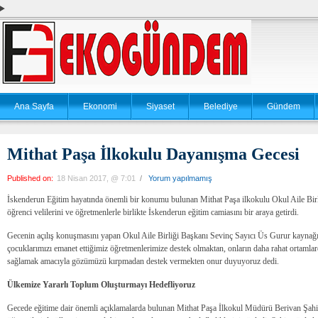
Ana Sayfa
Ekonomi
Siyaset
Belediye
Gündem
Mithat Paşa İlkokulu Dayanışma Gecesi
Published on:
18 Nisan 2017, @ 7:01
/
Yorum yapılmamış
İskenderun Eğitim hayatında önemli bir konumu bulunan Mithat Paşa ilkokulu Okul Aile Bir
öğrenci velilerini ve öğretmenlerle birlikte İskenderun eğitim camiasını bir araya getirdi.
Gecenin açılış konuşmasını yapan Okul Aile Birliği Başkanı Sevinç Sayıcı Üs Gurur kaynağı
çocuklarımızı emanet ettiğimiz öğretmenlerimize destek olmaktan, onların daha rahat ortamla
sağlamak amacıyla gözümüzü kırpmadan destek vermekten onur duyuyoruz dedi.
Ülkemize Yararlı Toplum Oluşturmayı Hedefliyoruz
Gecede eğitime dair önemli açıklamalarda bulunan Mithat Paşa İlkokul Müdürü Berivan Şahin 