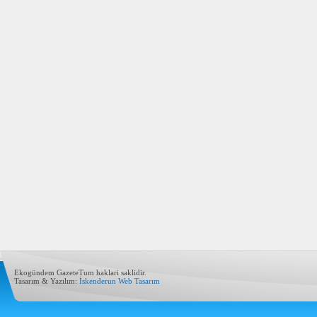
Ekogündem GazeteTum haklari saklidir.
Tasarım & Yazılım:
İskenderun Web Tasarım